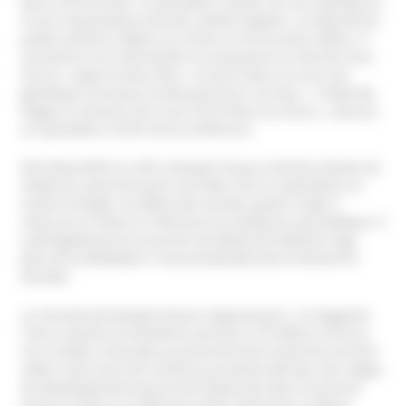
Rex le 18 mai 2016. Le spectateur moyen est une spectatrice,
d’une cinquantaine d’année, plutôt soignée. La majorité du
public présent a déjà lu au moins un de ses best-sellers. Il
commence son intervention en évoquant son dernier livre.
Puis le « pape du bien-être » se lance dans un cours de
génétique ennuyeux et décevant pour ses fans. « Il était dix
étages en dessous de ce qu’il écrit dans ses livres », lancera
un spectateur à la fin de la conférence.
Né à New Delhi en 1947, Deepak Chopra a fait des études de
médecine avant de partir aux Etats-Unis se spécialiser en
endocrinologie. Au début des années quatre-vingt, il
retourne en Inde et s’intéresse à la médecine ayurvédique. Il
y fait également la rencontre de Maharishi Mahesh Yogi,
père de la Méditation Transcendantale dont il devient le
disciple.
La réussite de Deepak Chopra rapporte gros : le magazine
Time a estimé ses bénéfices annuels à 13 millions d’euros.
Ces recettes colossales proviennent de la vente de ses best-
sellers mais aussi de nombreux produits dérivés, des stages
de développement personnel dispensés dans le luxueux
Chopra Center en Californie et des séminaires coûteux