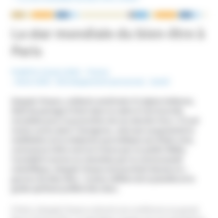
NOUS ÉCRIRE
La star mondiale du bien-être à
Paris
Publié le 13 juin 2016
France
Mots-Clefs :
Développement personnel
,
Santé
Deepak Chopra, médecin américain d’origine indienne,
était de passage à Paris dans le cadre d’une tournée
mondiale pour la promotion de son dernier livre. S’il est
moins connu dans l’hexagone, celui qui a popularisé la
méditation et la médecine ayurvédique aux États-Unis,
commence à être suivi en France par un public fidèle.
Considéré comme un charlatan par la communauté
scientifique, Deepak Chopra est pourtant devenu le «
gourou du bien-être » le plus célèbre de la planète et le
guide spirituel préféré des stars.
À Paris, Deepak Chopra a donné une conférence au grand