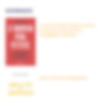
OUVRAGES
Le nouveau péril sectaire, Antivax,
crudivores, écoles Steiner,
évangéliques radicaux…
Dans la tête des complotistes