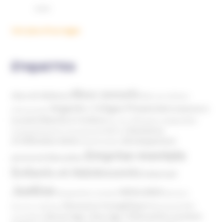
Voir plus d'ouvrages
ÉTIQUETTES
Abus sexuels
Abus de faiblesse
Aide aux victimes
Argents / Litiges Financiers
Atteinte à
Anthroposophie
Atteinte à l’enfant
la santé
Clés pour comprendre
Bien-être
Domaines
Conspirationnisme
Coronavirus/COVID-19
d'infiltration
Développement
Décès
Désinformation
Emprise mentale
Education
personnel
Enfants et Adolescents
Internet
Justice
MIVILUDES
Manipulation mentale
Mormons
Mouvance évangélique
Mouvement Anti-
Mouvance catholique
Phénomène sectaire
Nouvel Age ( New Age )
vaccination