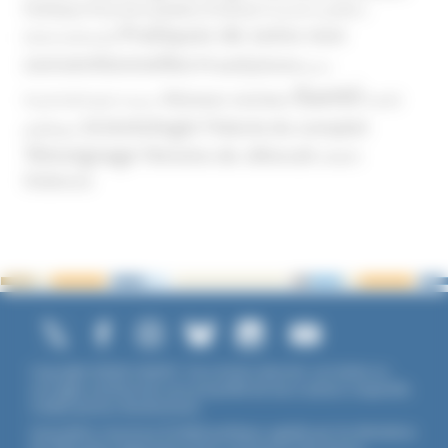
Politique
Pouvoirs publics (France)
Pouvoirs publics
Pratiques de soins non
(International)
conventionnelles
Prosélytisme
psnc
Santé
Réseaux sociaux
Santé
Psychothérapie
Religion
Scientologie
Théorie du complot
publique
Témoignage
Témoins de Jéhovah
UNADFI
Violence
Copyright ©2026 UNADFI. Tous droits réservés. Les textes ou
ouvrages mentionnés sont propriété de leurs auteurs respectifs.
Crédits photos Shutterstock.
Association reconnue d'utilité publique, agréée par les Ministères