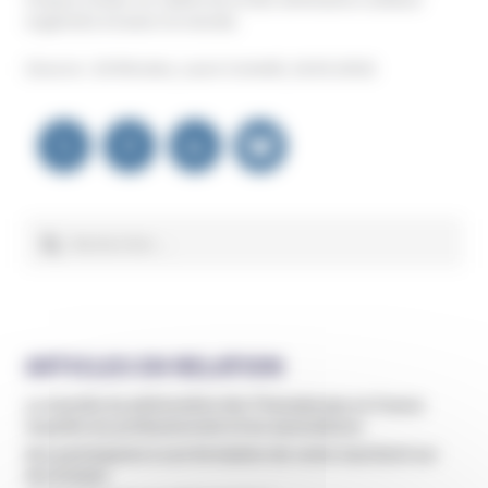
organisés à travers le monde.
(Source : 20 Minutes, Laure Cometti, 18.05.2016)
Navigation
de
l’article
Rechercher :
ARTICLES EN RELATION
La montée du phénomène des Thanadoulas en France
inquiète les professionnels et les associations
Des participants à une formation de vente marchent sur
des braises