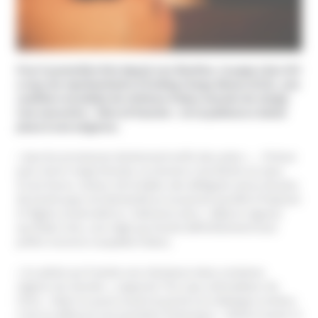
Pour la première fois depuis son élection, le pape Léon XIV
a reçu les représentants d’Ending Clergy Abuse (ECA), une
coalition mondiale de victimes d’abus sexuels du clergé.
Une rencontre « libre et franche » où la patience a laissé
place à une exigence.
« Que les promesses deviennent enfin des actes »… Prévue
pour durer vingt minutes, la réunion s’est étirée sur plus
d’une heure. Autour de la table, des délégués venus de plus
de trente pays ont demandé au souverain pontife d’imposer
à l’Église universelle la « tolérance zéro » déjà en vigueur
aux États-Unis, une règle qui écarte définitivement tout
prêtre reconnu coupable d’abus.
« Il a admis qu’il existe une résistance dans certaines
régions du monde », rapporte Tim Law, cofondateur de
l’ECA. « Mais il a aussi ouvert la porte à un dialogue continu.
C’est un début et une première historique ». Reste à savoir si