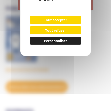
>
Je donne
PUBLICATIONS DE L’UNADFI
Tout accepter
Informer et prévenir
N° 169
Tout refuser
Personnaliser
Découvrez tous les BulleS
DÉCOUVREZ NOS ABONNEMENTS