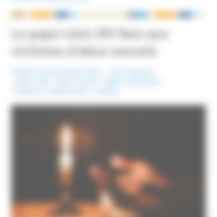
NOUS ÉCRIRE
Le pape Léon XIV face aux
victimes d’abus sexuels
Publié le 20 novembre 2025
International
Mots-Clefs :
Abus sexuels
,
Eglise catholique
,
Enfants et Adolescents
,
Vatican