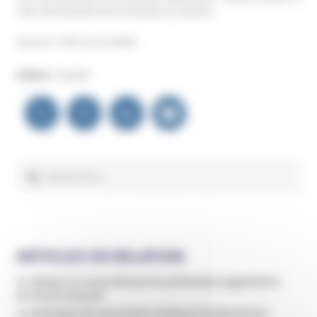
Léon XIV transformera l’écoute en actions.
(Source : AFP, 22.10.2025)
Auteur :
Unadfi
Navigation
de
l’article
Rechercher :
ARTICLES EN RELATION
Le Vatican ne reconnaît pas les prétendues apparitions
du Christ à Dozulé
Les thérapies de conversion remises à l’ordre du jour