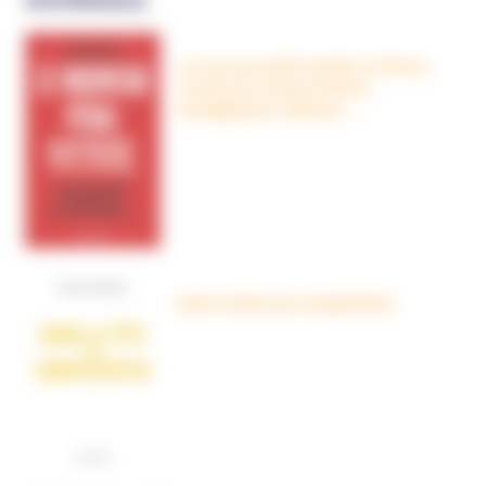
OUVRAGES
Le nouveau péril sectaire, Antivax,
crudivores, écoles Steiner,
évangéliques radicaux…
Dans la tête des complotistes