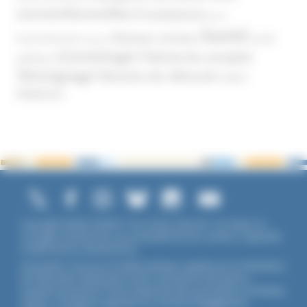
conventionnelles
Prosélytisme
psnc
Santé
Réseaux sociaux
Santé
Psychothérapie
Religion
Scientologie
Théorie du complot
publique
Témoignage
Témoins de Jéhovah
UNADFI
Violence
Copyright ©2026 UNADFI. Tous droits réservés. Les textes ou
ouvrages mentionnés sont propriété de leurs auteurs respectifs.
Crédits photos Shutterstock.
Association reconnue d'utilité publique, agréée par les Ministères
de l’Éducation Nationale et de la Jeunesse et des Sports,
membre associé de l'Union Nationale des Associations Familiales
(UNAF). L'Unadfi est signataire du
contrat d'engagement