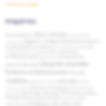
Voir plus d'ouvrages
ÉTIQUETTES
Abus sexuels
Abus de faiblesse
Aide aux victimes
Argents / Litiges Financiers
Atteinte à
Anthroposophie
Atteinte à l’enfant
la santé
Clés pour comprendre
Bien-être
Domaines
Conspirationnisme
Coronavirus/COVID-19
d'infiltration
Développement
Décès
Désinformation
Emprise mentale
Education
personnel
Enfants et Adolescents
Internet
Justice
MIVILUDES
Manipulation mentale
Mormons
Mouvance évangélique
Mouvement Anti-
Mouvance catholique
Phénomène sectaire
Nouvel Age ( New Age )
vaccination
Politique
Pouvoirs publics (France)
Pouvoirs publics
Pratiques de soins non
(International)