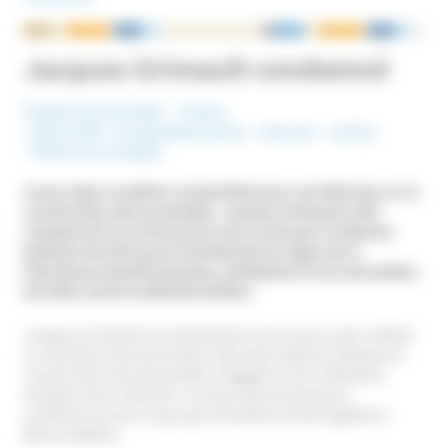
NOUS ÉCRIRE
Jacques Grimault condamné
Publié le 16 mai 2023
France
Mots-Clefs :
Conspirationnisme
,
Internet
,
Justice
,
Théorie du complot
Connu dans la sphère complotiste pour ses théories sur la
construction des pyramides, Jacques Grimault a été
condamné à un an de prison avec sursis par le tribunal
judicaire de Paris pour harcèlement en ligne de la
chercheuse Faustine Boulay, présidente d’une association
de lutte contre la désinformation.
Jacques Grimault est notamment connu pour avoir réalisé
La révélation des pyramides
, film dans lequel il attribue la
construction des pyramides d’Egypte à une civilisation
extraterrestre avancée. Il a aussi donné plusieurs
conférences pour le groupe d’extrême droite Egalité et
Réconciliation.