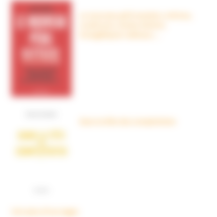
Le nouveau péril sectaire, Antivax,
crudivores, écoles Steiner,
évangéliques radicaux…
Dans la tête des complotistes
Voir plus d'ouvrages