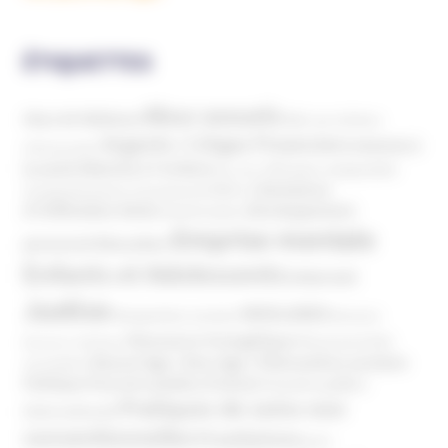
ÉTIQUETTES
Abus sexuels
Abus de faiblesse
Aide aux victimes
Argents / Litiges Financiers
Atteinte à
Anthroposophie
Atteinte à l’enfant
la santé
Clés pour comprendre
Bien-être
Domaines
Conspirationnisme
Coronavirus/COVID-19
d'infiltration
Développement
Décès
Désinformation
Emprise mentale
Education
personnel
Enfants et Adolescents
Internet
Justice
MIVILUDES
Manipulation mentale
Mormons
Mouvance évangélique
Mouvement Anti-
Mouvance catholique
Phénomène sectaire
Nouvel Age ( New Age )
vaccination
Politique
Pouvoirs publics (France)
Pouvoirs publics
Pratiques de soins non
(International)
conventionnelles
Prosélytisme
psnc