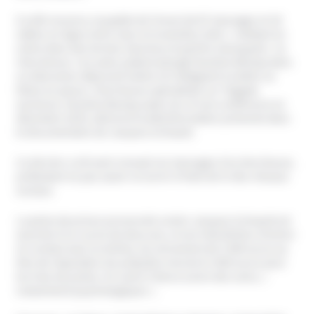
Il a été reconnu coupable de l’envoi de 87 messages et 18
vidéos en ligne entre mars et novembre 2021 « mettant en
scène dans des termes injurieux et parfois menaçants » la
chercheuse. Ces actes avaient plongé Faustine Boulay dans
un état anxio-dépressif sévère et l’obligeant à mettre sa
thèse en pause. Chercheuse spécialisée sur l’Egypte
ancienne, Faustine Boulay avait, lors d’une conférence en
décembre 2019, dénoncé la désinformation présente dans
le documentaire de Jacques Grimault.
Ce dernier a nié avoir envoyé ces messages à la chercheuse,
prétextant ne pas savoir se servir d’internet ni des réseaux
sociaux.
La peine de prison prononcée contre Jacques Grimault est
assortie d’un sursis de deux ans, d’une interdiction d’entrer
en contact avec la victime, du versement de 5 000 euros au
titre de réparation du préjudice moral et 2 000 euros pour
les frais de justice. En outre il devra suivre des soins, «
notamment psychologiques ».