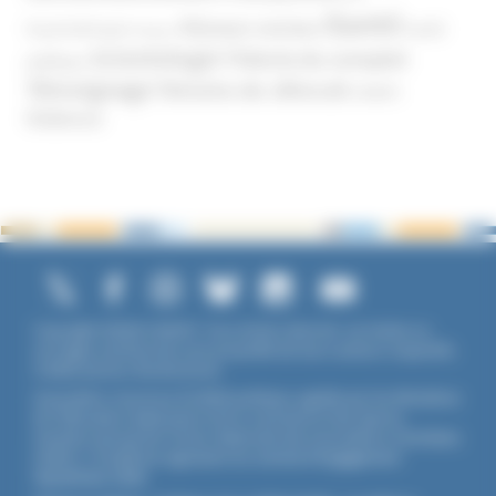
Santé
Réseaux sociaux
Santé
Psychothérapie
Religion
Scientologie
Théorie du complot
publique
Témoignage
Témoins de Jéhovah
UNADFI
Violence
Copyright ©2026 UNADFI. Tous droits réservés. Les textes ou
ouvrages mentionnés sont propriété de leurs auteurs respectifs.
Crédits photos Shutterstock.
Association reconnue d'utilité publique, agréée par les Ministères
de l’Éducation Nationale et de la Jeunesse et des Sports,
membre associé de l'Union Nationale des Associations Familiales
(UNAF). L'Unadfi est signataire du
contrat d'engagement
républicain
(CER)
.