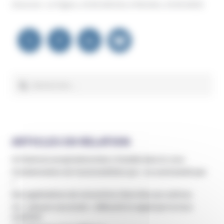
(Sources : Le Figaro, 19.04.2023 & Le Parisien, 19.04.2023)
Navigation
de
l’article
Rechercher :
ARTICLES EN RELATION
Un festival conspirationniste s’installe dans le Jura
Condamnation de l’automobiliste qui « ne contractait pas
»
Des applications de rencontres réservées aux antivax
Un « citoyen souverain » débouté en appel par la Cour
suprême