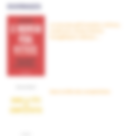
OUVRAGES
Le nouveau péril sectaire, Antivax,
crudivores, écoles Steiner,
évangéliques radicaux…
Dans la tête des complotistes