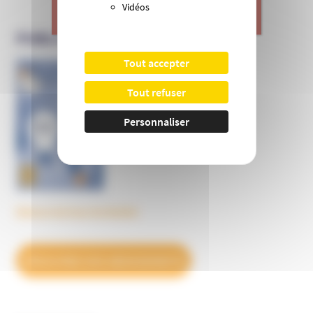
Vidéos
>
Je donne
PUBLICATIONS DE L’UNADFI
Tout accepter
Informer et prévenir
Tout refuser
N° 169
Personnaliser
Découvrez tous les BulleS
DÉCOUVREZ NOS ABONNEMENTS