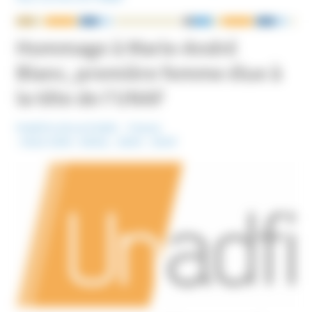
NOUS ÉCRIRE
Hommage à Marie-André
Blanc, première femme élue à
la tête de l’UNAF
Publié le 25 avril 2025
France
Mots-Clefs :
Décès
,
UDAF
,
UNAF