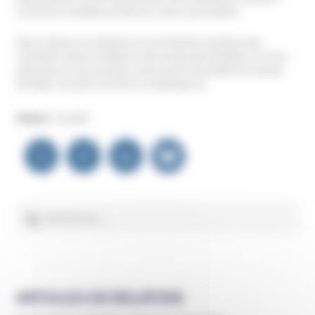
croisé les combats portés par notre association.
Nous saluons la mémoire d’une femme investie avec
constance dans la défense des droits des familles, et nous
adressons à ses proches, ainsi qu’à l’ensemble du réseau
familial, nos plus sincères condoléances.
Auteur :
Unadfi
Navigation
de
l’article
Rechercher :
ARTICLES EN RELATION