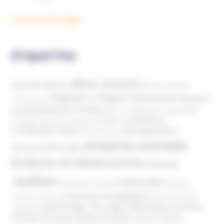
Voir plus d'ouvrages
ÉTIQUETTES
Abus sexuels
Abus de faiblesse
Aide aux victimes
Argents / Litiges Financiers
Atteinte à
Anthroposophie
Atteinte à l’enfant
la santé
Clés pour comprendre
Bien-être
Domaines
Conspirationnisme
Coronavirus/COVID-19
d'infiltration
Développement
Décès
Désinformation
Emprise mentale
Education
personnel
Enfants et Adolescents
Internet
Justice
MIVILUDES
Manipulation mentale
Mormons
Mouvance évangélique
Mouvement Anti-
Mouvance catholique
Phénomène sectaire
Nouvel Age ( New Age )
vaccination
Politique
Pouvoirs publics (France)
Pouvoirs publics