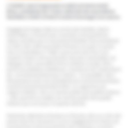
L’UNADFI vient d’apprendre le décès de Marie-André
Blanc, présidente de l’Union nationale des associations
familiales (UNAF) et tient à rendre hommage à son œuvre.
Engagée de longue date au service des familles, Marie-
André Blanc a incarné avec conviction et humanité les
valeurs portées par le mouvement familial. Élue présidente
en 2015, elle a été la première femme à occuper ce poste.
Sous sa mandature, l’UNAF a poursuivi avec force son
travail en faveur de la protection des plus vulnérables, du
dialogue inter-associatif et de la cohésion sociale. Elle a
porté une politique ambitieuse, convaincue de l’importance
de « cet investissement pour l’avenir ». En parallèle, elle a
été questeure puis vice-présidente du Conseil économique,
social et environnemental (CESE). Co-rapportrice du
rapport intitulé « Vers un Service public de la petite enfance
», elle a permis la création du Service public de la petite
enfance qui a vu le jour en janvier dernier.
Partenaire attentive et toujours à l’écoute, elle a su créer des
ponts entre les structures, et son engagement en faveur de
la prévention et de la protection des individus a souvent