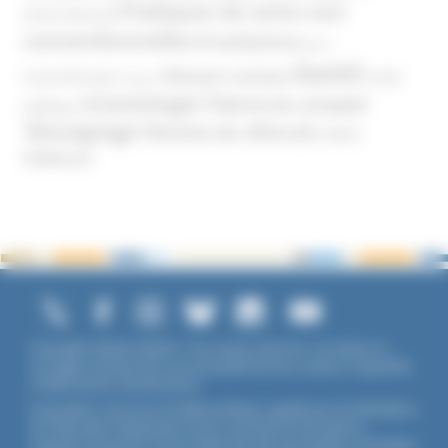
Pratiques de soins non
(International)
conventionnelles
Prosélytisme
psnc
Santé
Réseaux sociaux
Santé
Psychothérapie
Religion
Scientologie
Théorie du complot
publique
Témoignage
Témoins de Jéhovah
UNADFI
Violence
Copyright ©2026 UNADFI. Tous droits réservés. Les textes ou
ouvrages mentionnés sont propriété de leurs auteurs respectifs.
Crédits photos Shutterstock.
Association reconnue d'utilité publique, agréée par les Ministères
de l’Éducation Nationale et de la Jeunesse et des Sports,
membre associé de l'Union Nationale des Associations Familiales