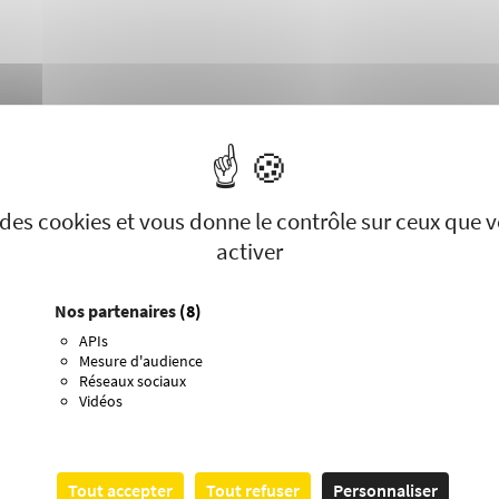
se des cookies et vous donne le contrôle sur ceux que 
activer
Nos partenaires
(8)
APIs
Mesure d'audience
Réseaux sociaux
Vidéos
Tout accepter
Tout refuser
Personnaliser