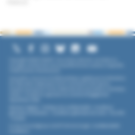
Violence
Copyright ©2026 UNADFI. Tous droits réservés. Les textes ou
ouvrages mentionnés sont propriété de leurs auteurs respectifs.
Crédits photos Shutterstock.
Association reconnue d'utilité publique, agréée par les Ministères
de l’Éducation Nationale et de la Jeunesse et des Sports,
membre associé de l'Union Nationale des Associations Familiales
(UNAF). L'Unadfi est signataire du
contrat d'engagement
républicain
(CER)
.
Mentions légales
-
Politique de confidentialité
-
Conditions
générales d'utilisation
-
Conditions générales de vente
-
Flux RSS
-
Cookies
Ce site est protégé par reCAPTCHA de Google :
Confidentialité
-
Conditions
.