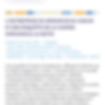
L’ENTREPRISE DU BONHEUR AU COEUR
D’UNE ENQUÊTE DE LA CHAÎNE
ESPAGNOLE LA SEXTA
Publié le 15 mars 2021
Espagne
Mots-Clefs :
Brahma Kumaris
,
Business
,
Développement personnel
,
Loi de l'Attraction
,
Méditation
,
Nouvel Age ( New Age )
,
Prosélytisme
,
Santé
Une enquête d’
Equipo investigaçion
, diffusée mi-février sur
la chaîne espagnole
La Sexta
, s’est penchée sur le lucratif
marché du développement personnel. Intitulée
L’entreprise du bonheur, l’émission, comprenant
plusieurs reportages, a démontré que, malgré leur succès,
les livres d’auto-assistance pouvaient se révéler
dangereux, tout comme les gourous en vogue en Espagne
auxquels cet engouement profite bien davantage qu’à
ceux qui paient pour acheter leurs recettes miracles.