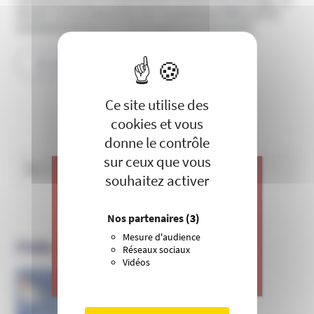
Secret. Ce livre fait partie des nombreuses offres sur le
marché ésotérique du développement personnel.
X
Masquer le 
LIRE LA SUITE
Ce site utilise des
cookies et vous
donne le contrôle
Rechercher :
sur ceux que vous
souhaitez activer
J’apporte ma contribution à vos
Nos partenaires
(3)
actions de prévention contre les
dérives sectaires et l’emprise
Mesure d'audience
PUBLICATIONS DE L’UNADFI
mentale.
Réseaux sociaux
Vidéos
>
Je donne
Informer et prévenir
N° 169