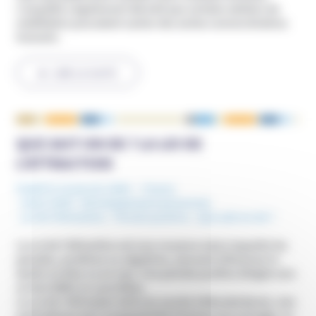
L’enquête a également dévoilé que certains ateliers de
méditation pouvaient cacher des sectes comme Brahma
Kumaris.
LIRE LA SUITE
QUE SAIT-ON DE ? LA LOI DE
L’ATTRACTION
Publié le 12 janvier 2020
France
Mots-Clefs :
Développement personnel
,
Loi de l'Attraction
,
Pensée positive
,
Que sait-on de ?
La Loi de l’Attraction est une croyance selon laquelle les
pensées, positives ou négatives, peuvent influencer le
destin en bien ou en mal. Une pensée positive dirigée vers
un but défini se concrétise.
La Loi de l’Attraction doit son succès à Rhonda Byrne, une
australienne qui l’a popularisée à travers son ouvrage, Le