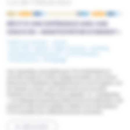
Loi de l’Attraction
NOUS ÉCRIRE
RÉCIT D’UNE EXPÉRIENCE AVEC UNE
COACH EN « MANIFESTATION D’ARGENT »
Publié le 11 mai 2022
Irlande
Mots-Clefs :
Argents / Litiges Financiers
,
Coaching
,
Développement personnel
,
Loi de l'Attraction
,
Pensée positive
,
Témoignage
Izzy Copestake, journaliste pour
Vice
et étudiante en
seconde année au Trinity College de Dublin, est comme
beaucoup d’étudiants régulièrement à court d’argent. Sur
les réseaux sociaux, elle a découvert une nouvelle
tendance chez les influenceurs appelée : le « manifesting
», un mélange de pensée positive et de loi d’attraction, qui
promet à celui qui le pratique d’attirer à lui l’abondance
s’il le souhaite avec suffisamment de conviction.
LIRE LA SUITE