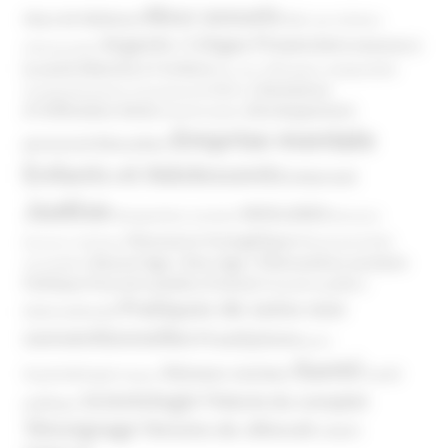
Abus sexuels
Abus de faiblesse
Aide aux victimes
Argents / Litiges Financiers
Atteinte à
Anthroposophie
Atteinte à l’enfant
la santé
Clés pour comprendre
Bien-être
Domaines
Conspirationnisme
Coronavirus/COVID-19
d'infiltration
Développement
Décès
Désinformation
Emprise mentale
Education
personnel
Enfants et Adolescents
Internet
Justice
MIVILUDES
Manipulation mentale
Mormons
Mouvance évangélique
Mouvement Anti-
Mouvance catholique
Phénomène sectaire
Nouvel Age ( New Age )
vaccination
Politique
Pouvoirs publics (France)
Pouvoirs publics
Pratiques de soins non
(International)
conventionnelles
Prosélytisme
psnc
Santé
Réseaux sociaux
Santé
Psychothérapie
Religion
Scientologie
Théorie du complot
publique
Témoignage
Témoins de Jéhovah
UNADFI