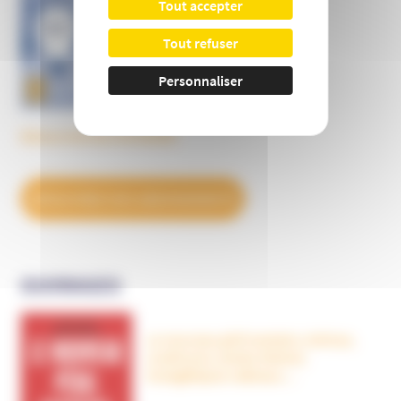
Tout accepter
Tout refuser
Personnaliser
Découvrez tous les BulleS
DÉCOUVREZ NOS ABONNEMENTS
OUVRAGES
Le nouveau péril sectaire, Antivax,
crudivores, écoles Steiner,
évangéliques radicaux…