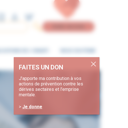
Aller
Aller
à
au
la
contenu
navigation
FAIRE UN DON
ICATIONS DE L’UNADFI
NOUS SOUTENIR
J’apporte ma contribution à vos
actions de prévention contre les
dérives sectaires et l’emprise
mentale.
>
Je donne