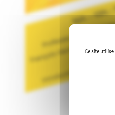
Ce site utili