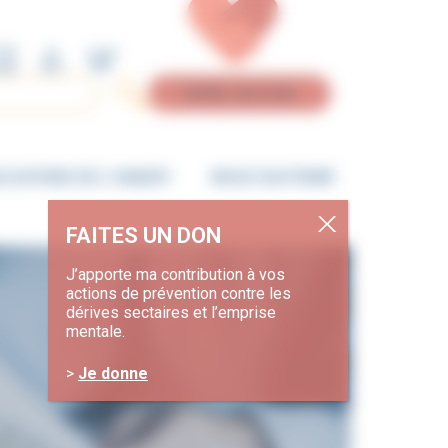
Aller
Aller
à
au
la
contenu
navigation
FAIRE UN DON
ICATIONS DE L’UNADFI
NOUS SOUTENIR
J’apporte ma contribution à vos
actions de prévention contre les
dérives sectaires et l’emprise
mentale.
>
Je donne