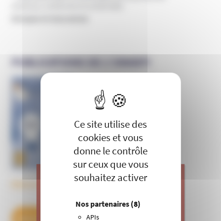
Sciences, recherche et universités
Groupes et mouvances
PUBLICATIONS DE L’UNADFI
X
Masquer le 
Informer et prévenir
N° 169
Ce site utilise des
cookies et vous
donne le contrôle
sur ceux que vous
souhaitez activer
Découvrez tous les BulleS
J’apporte ma contribution à vos
Nos partenaires
(8)
actions de prévention contre les
APIs
DÉCOUVREZ NOS ABONNEMENTS
dérives sectaires et l’emprise