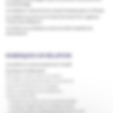
la Scientologie
Les Raëliens relancent leur projet d’ambassade en Afrique
Un médecin proche de la Fraternité Saint Pie X jugé par
l’Ordre des Médecins
Un prêtre aux pratiques controversées inquiète les
associations
RUBRIQUES EN RELATION
Actualités et communiqués de l’Unadfi
Domaines d'infiltration
Education, périscolaire et culture
Formation professionnelle et entreprise
Internet et théories du complot
ONG, humanitaires et institutions
Santé et bien-être
Pratiques de soins non conventionnelles
Pratiques hygiénistes et traditionnelles
Psychothérapie et développement personnel