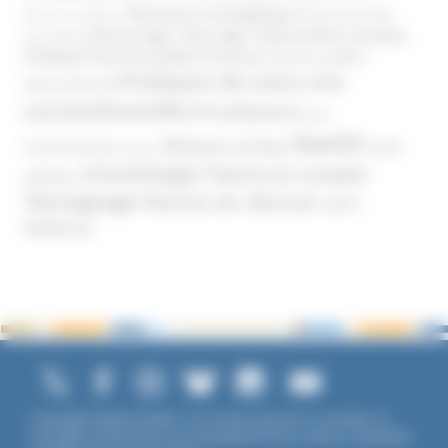
Mouvance évangélique
Mouvement Anti-
Mouvance catholique
Phénomène sectaire
Nouvel Age ( New Age )
vaccination
Politique
Pouvoirs publics (France)
Pouvoirs publics
Pratiques de soins non
(International)
conventionnelles
Prosélytisme
psnc
Santé
Réseaux sociaux
Santé
Psychothérapie
Religion
Scientologie
Théorie du complot
publique
Témoignage
Témoins de Jéhovah
UNADFI
Violence
Copyright ©2026 UNADFI. Tous droits réservés. Les textes ou
ouvrages mentionnés sont propriété de leurs auteurs respectifs.