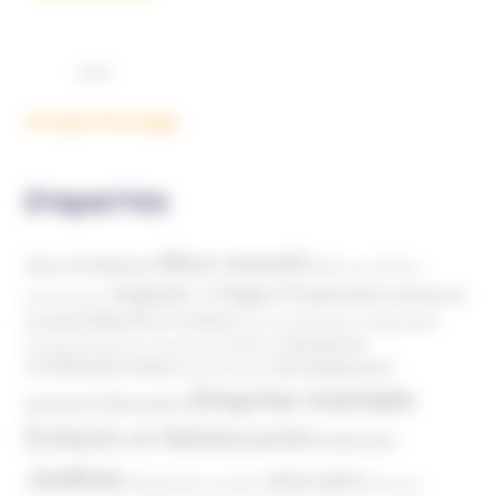
Voir plus d'ouvrages
ÉTIQUETTES
Abus sexuels
Abus de faiblesse
Aide aux victimes
Argents / Litiges Financiers
Atteinte à
Anthroposophie
Atteinte à l’enfant
la santé
Clés pour comprendre
Bien-être
Domaines
Conspirationnisme
Coronavirus/COVID-19
d'infiltration
Développement
Décès
Désinformation
Emprise mentale
Education
personnel
Enfants et Adolescents
Internet
Justice
MIVILUDES
Manipulation mentale
Mormons