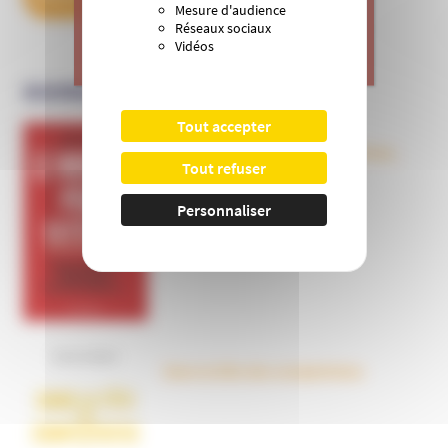
Mesure d'audience
mentale.
Réseaux sociaux
Vidéos
>
Je donne
OUVRAGES
Tout accepter
Le nouveau péril sectaire, Antivax,
Tout refuser
crudivores, écoles Steiner,
évangéliques radicaux…
Personnaliser
Dans la tête des complotistes