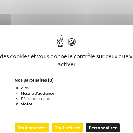
se des cookies et vous donne le contrôle sur ceux que 
activer
Nos partenaires
(8)
APIs
Mesure d'audience
Réseaux sociaux
Vidéos
Tout accepter
Tout refuser
Personnaliser