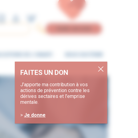
Aller
Aller
à
au
la
contenu
navigation
FAIRE UN DON
ICATIONS DE L’UNADFI
NOUS SOUTENIR
J’apporte ma contribution à vos
actions de prévention contre les
dérives sectaires et l’emprise
mentale.
>
Je donne