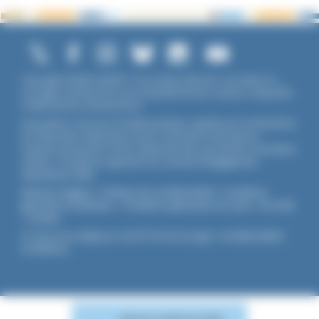
Copyright ©2026 UNADFI. Tous droits réservés. Les textes ou
ouvrages mentionnés sont propriété de leurs auteurs respectifs.
Crédits photos Shutterstock.
Association reconnue d'utilité publique, agréée par les Ministères
de l’Éducation Nationale et de la Jeunesse et des Sports,
membre associé de l'Union Nationale des Associations Familiales
(UNAF). L'Unadfi est signataire du
contrat d'engagement
républicain
(CER)
.
Mentions légales
-
Politique de confidentialité
-
Conditions
générales d'utilisation
-
Conditions générales de vente
-
Flux RSS
-
Cookies
Ce site est protégé par reCAPTCHA de Google :
Confidentialité
-
Conditions
.