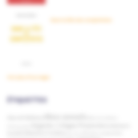
Dans la tête des complotistes
Voir plus d'ouvrages
ÉTIQUETTES
Abus sexuels
Abus de faiblesse
Aide aux victimes
Argents / Litiges Financiers
Atteinte à
Anthroposophie
Atteinte à l’enfant
la santé
Clés pour comprendre
Bien-être