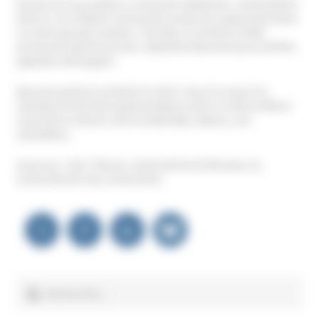
Devant ces accusations, sa femme Stephanie, a demandé le
divorce. Ils s’étaient rencontrés trente ans auparavant dans
un autre groupe sectaire, The Way. Si le divorce était
prononcé avant le procès, Stephanie Barnard pourrait être
appelée à témoigner.
Barnard avait fui au Brésil en 2010. Sous le coup d’un
mandat d’arrêt international depuis 2014, il a été arrêté et
incarcéré en février 2015 et attendait, depuis, son
extradition.
(Sources : Star Tribune, 18.06.2016 & 20 Minutes.ch,
22.06.2016 & Fox9, 24.06.2016)
Navigation
de
l’article
Rechercher :