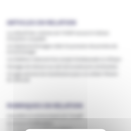
ARTICLES EN RELATION
Le collectif des victimes de l’ICRSP accuse le Vatican
d’inaction coupable
Un hôpital de Bretagne cède à la pression de proches de
la Scientologie
Les Raëliens relancent leur projet d’ambassade en Afrique
Mariages de mineurs au sein de la secte juive de Bratslav
Un juge autorise les transfusions pour un enfant Témoin
de Jéhovah
RUBRIQUES EN RELATION
Actualités et communiqués de l’Unadfi
Domaines d'infiltration
Education, périscolaire et culture