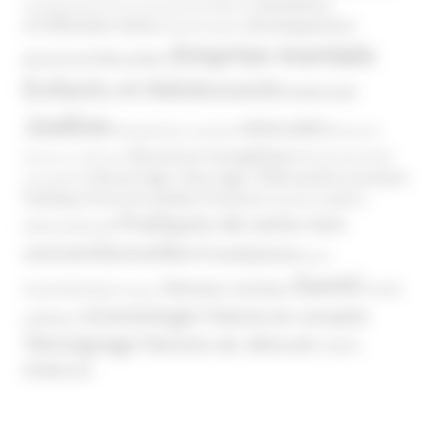
Domaines
Conspirationnisme
Coronavirus/COVID-19
d'infiltration
Développement
Décès
Désinformation
Emprise mentale
Education
personnel
Enfants et Adolescents
Internet
Justice
MIVILUDES
Manipulation mentale
Mormons
Mouvance évangélique
Mouvement Anti-
Mouvance catholique
Phénomène sectaire
Nouvel Age ( New Age )
vaccination
Politique
Pouvoirs publics (France)
Pouvoirs publics
Pratiques de soins non
(International)
conventionnelles
Prosélytisme
psnc
Santé
Réseaux sociaux
Santé
Psychothérapie
Religion
Scientologie
Théorie du complot
publique
Témoignage
Témoins de Jéhovah
UNADFI
Violence