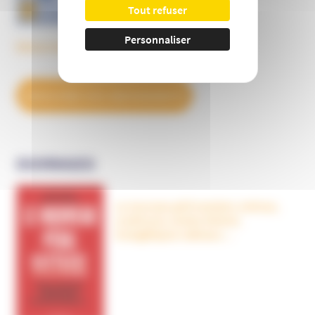
Tout refuser
Personnaliser
Découvrez tous les BulleS
DÉCOUVREZ NOS ABONNEMENTS
OUVRAGES
Le nouveau péril sectaire, Antivax,
crudivores, écoles Steiner,
évangéliques radicaux…