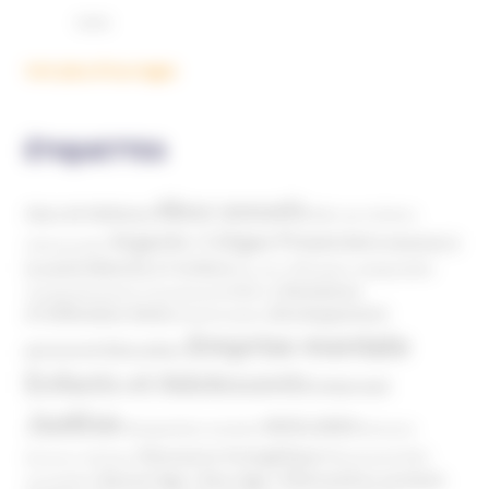
Voir plus d'ouvrages
ÉTIQUETTES
Abus sexuels
Abus de faiblesse
Aide aux victimes
Argents / Litiges Financiers
Atteinte à
Anthroposophie
Atteinte à l’enfant
la santé
Clés pour comprendre
Bien-être
Domaines
Conspirationnisme
Coronavirus/COVID-19
d'infiltration
Développement
Décès
Désinformation
Emprise mentale
Education
personnel
Enfants et Adolescents
Internet
Justice
MIVILUDES
Manipulation mentale
Mormons
Mouvance évangélique
Mouvement Anti-
Mouvance catholique
Phénomène sectaire
Nouvel Age ( New Age )
vaccination