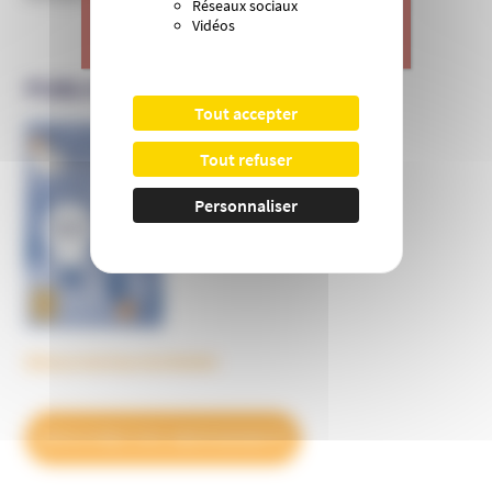
Réseaux sociaux
Vidéos
>
Je donne
PUBLICATIONS DE L’UNADFI
Tout accepter
Informer et prévenir
Tout refuser
N° 169
Personnaliser
Découvrez tous les BulleS
DÉCOUVREZ NOS ABONNEMENTS