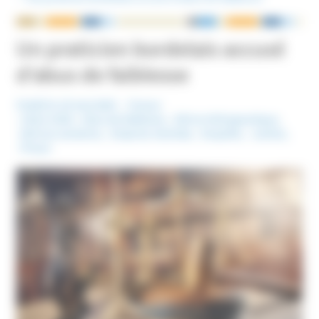
NOUS ÉCRIRE
Un praticien bordelais accusé
d’abus de faiblesse
Publié le 15 mai 2025
France
Mots-Clefs :
Abus de faiblesse
,
Dérive thérapeutique
,
Dérives sectaires
,
Emprise mentale
,
Enquête
,
Justice
,
Prison