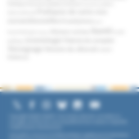
Politique
Pouvoirs publics (France)
Pouvoirs publics
Pratiques de soins non
(International)
conventionnelles
Prosélytisme
psnc
Santé
Réseaux sociaux
Santé
Psychothérapie
Religion
Scientologie
Théorie du complot
publique
Témoignage
Témoins de Jéhovah
UNADFI
Violence
Copyright ©2026 UNADFI. Tous droits réservés. Les textes ou
ouvrages mentionnés sont propriété de leurs auteurs respectifs.
Crédits photos Shutterstock.
Association reconnue d'utilité publique, agréée par les Ministères