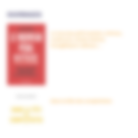
OUVRAGES
Le nouveau péril sectaire, Antivax,
crudivores, écoles Steiner,
évangéliques radicaux…
Dans la tête des complotistes