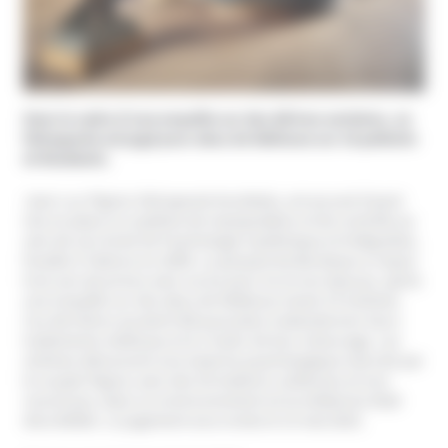
Dans le cadre d’une enquête sur des dérives sectaires, un
thérapeute est jugé pour abus de faiblesse sur 14 patients
et étudiants.
Jean-Luc Pignol, thérapeute bordelais, est accusé d’avoir
mis en place un système de manipulation et de contrôle au
sein de son école de Psychologie Systémique et Intégrative,
fondée à Talence en 2008. Le parquet de Bordeaux a requis
trois ans de prison avec sursis pour lui et son épouse, après
une enquête sur des abus de faiblesse visant 14 victimes.
Ces dernières auraient été poussées à abandonner leurs
traitements médicaux et à s’isoler de leur entourage. Les
victimes dénoncent une emprise psychologique exercée par
le couple Pignol, avec des formations coûteuses et non
reconnues, dans un environnement où la médecine était
discréditée. Le jugement sera rendu le 15 mai 2025.