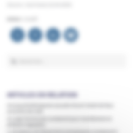
(Source : Sud-Ouest, 02.04.2025)
Auteur :
Unadfi
Navigation
de
l’article
Rechercher :
ARTICLES EN RELATION
Une psychothérapeute accusée d’avoir induit de faux
souvenirs de viols
Un yogi réunionnais condamné pour harcèlement et
pédopornographie
Le fondateur de l’École de la connaissance condamné à