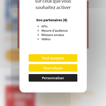
sur ceux que vous
souhaitez activer
J’apporte ma contribution à vos
Nos partenaires
(8)
actions de prévention contre les
APIs
dérives sectaires et l’emprise
Mesure d'audience
mentale.
Réseaux sociaux
Découvrez tous les BulleS
Vidéos
>
Je donne
DÉCOUVREZ NOS ABONNEMENTS
Tout accepter
Tout refuser
OUVRAGES
Personnaliser
Le nouveau péril sectaire, Antivax,
crudivores, écoles Steiner,
évangéliques radicaux…