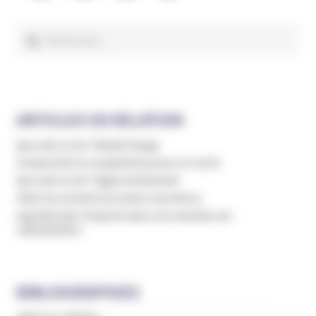
l’article
Rechercher :
ARTICLES EN RELATION
Que sait-on de ? Bhakti Marga
Comprendre le complotisme pour en sortir
Que sait-on de ? Eglise de Banamè
Aider les sortants de sectes coercitives
Appréhender l’emprise dans une situation de
radicalisation
BIBLIOGRAPHIES