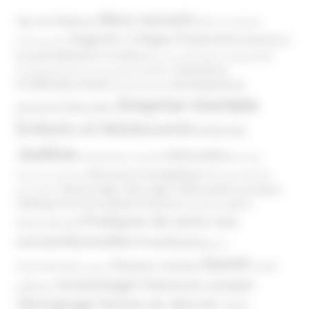
Abus sexuels
Abus de faiblesse
Aide aux victimes
Argents / Litiges Financiers
Atteinte à
Anthroposophie
Atteinte à l’enfant
la santé
Clés pour comprendre
Bien-être
Domaines
Conspirationnisme
Coronavirus/COVID-19
d'infiltration
Développement
Décès
Désinformation
Emprise mentale
Education
personnel
Enfants et Adolescents
Internet
Justice
MIVILUDES
Manipulation mentale
Mormons
Mouvance évangélique
Mouvement Anti-
Mouvance catholique
Phénomène sectaire
Nouvel Age ( New Age )
vaccination
Politique
Pouvoirs publics (France)
Pouvoirs publics
Pratiques de soins non
(International)
conventionnelles
Prosélytisme
psnc
Santé
Réseaux sociaux
Santé
Psychothérapie
Religion
Scientologie
Théorie du complot
publique
Témoignage
Témoins de Jéhovah
UNADFI