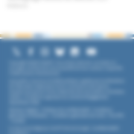
Violence
Copyright ©2026 UNADFI. Tous droits réservés. Les textes ou
ouvrages mentionnés sont propriété de leurs auteurs respectifs.
Crédits photos Shutterstock.
Association reconnue d'utilité publique, agréée par les Ministères
de l’Éducation Nationale et de la Jeunesse et des Sports,
membre associé de l'Union Nationale des Associations Familiales
(UNAF). L'Unadfi est signataire du
contrat d'engagement
républicain
(CER)
.
Mentions légales
-
Politique de confidentialité
-
Conditions
générales d'utilisation
-
Conditions générales de vente
-
Flux RSS
-
Cookies
Ce site est protégé par reCAPTCHA de Google :
Confidentialité
-
Conditions
.