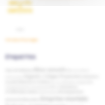
Voir plus d'ouvrages
ÉTIQUETTES
Abus sexuels
Abus de faiblesse
Aide aux victimes
Argents / Litiges Financiers
Atteinte à
Anthroposophie
Atteinte à l’enfant
la santé
Clés pour comprendre
Bien-être
Domaines
Conspirationnisme
Coronavirus/COVID-19
d'infiltration
Développement
Décès
Désinformation
Emprise mentale
Education
personnel