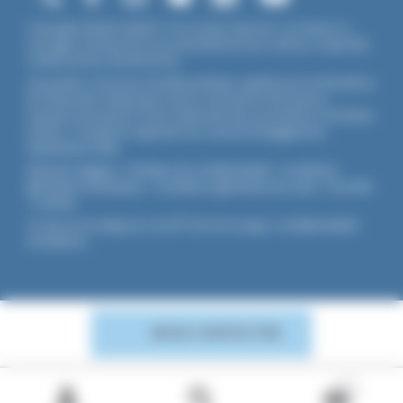
Copyright ©2026 UNADFI. Tous droits réservés. Les textes ou
ouvrages mentionnés sont propriété de leurs auteurs respectifs.
Crédits photos Shutterstock.
Association reconnue d'utilité publique, agréée par les Ministères
de l’Éducation Nationale et de la Jeunesse et des Sports,
membre associé de l'Union Nationale des Associations Familiales
(UNAF). L'Unadfi est signataire du
contrat d'engagement
républicain
(CER)
.
Mentions légales
-
Politique de confidentialité
-
Conditions
générales d'utilisation
-
Conditions générales de vente
-
Flux RSS
-
Cookies
Ce site est protégé par reCAPTCHA de Google :
Confidentialité
-
Conditions
.
NOUS CONTACTER
0