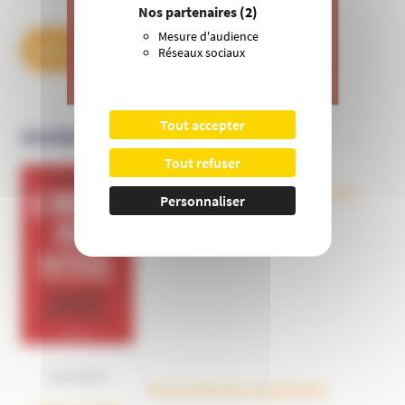
actions de prévention contre les
Nos partenaires
(2)
dérives sectaires et l’emprise
Mesure d'audience
mentale.
DÉCOUVREZ NOS ABONNEMENTS
Réseaux sociaux
>
Je donne
Tout accepter
OUVRAGES
Tout refuser
Le nouveau péril sectaire, Antivax,
Personnaliser
crudivores, écoles Steiner,
évangéliques radicaux…
Dans la tête des complotistes