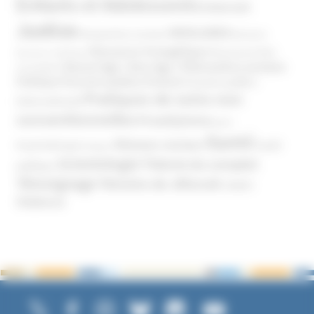
Enfants et Adolescents
Internet
Justice
MIVILUDES
Manipulation mentale
Mormons
Mouvance évangélique
Mouvement Anti-
Mouvance catholique
Phénomène sectaire
Nouvel Age ( New Age )
vaccination
Politique
Pouvoirs publics (France)
Pouvoirs publics
Pratiques de soins non
(International)
conventionnelles
Prosélytisme
psnc
Santé
Réseaux sociaux
Santé
Psychothérapie
Religion
Scientologie
Théorie du complot
publique
Témoignage
Témoins de Jéhovah
UNADFI
Violence