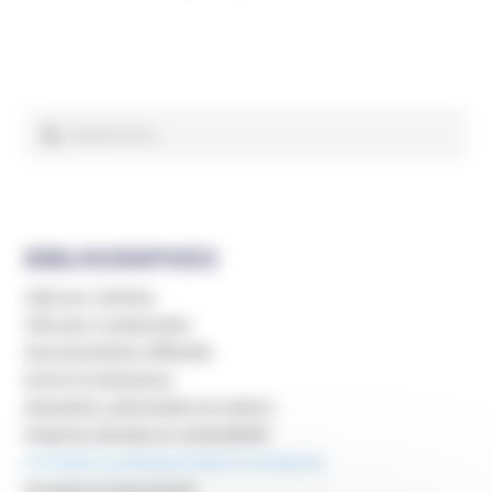
Rechercher :
BIBLIOGRAPHIES
Aide aux victimes
Clés pour comprendre
Documentation Officielle
Droit et institutions
Education, périscolaire et culture
Emprise mentale et vulnérabilité
Formation professionnelle et entreprise
Groupes et mouvances