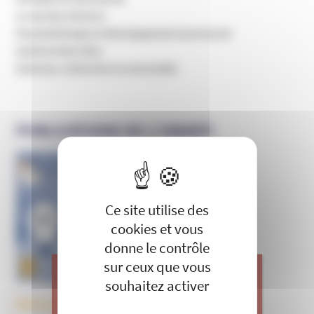
Le cas des mineurs
Psychothérapie et développement personnel
Santé et bien-être
Sciences, recherche et universités
PUBLICATIONS DE L’UNADFI
X
Masquer le 
Informer et prévenir
N° 169
Ce site utilise des
cookies et vous
donne le contrôle
sur ceux que vous
souhaitez activer
Découvrez tous les BulleS
J’apporte ma contribution à vos