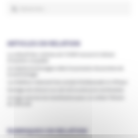
Rechercher :
ARTICLES EN RELATION
Le collectif des victimes de l’ICRSP accuse le Vatican
d’inaction coupable
Un hôpital de Bretagne cède à la pression de proches de
la Scientologie
Les Raëliens relancent leur projet d’ambassade en Afrique
Mariages de mineurs au sein de la secte juive de Bratslav
Un juge autorise les transfusions pour un enfant Témoin
de Jéhovah
RUBRIQUES EN RELATION