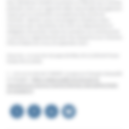
donc décidé de remettre le prévenu en liberté sous contrôle
judiciaire strict, au regard du délai raisonnable de jugement
requis par la Convention européenne des droits de
l’homme. Gabriel Loison est assigné à résidence dans
l’Essonne avec interdiction de sortir du département et
obligation de pointer toutes les semaines au commissariat.
Le procès en appel devrait avoir lieu devant la cour d’assises
d’Ile et Vilaine du 19 au 29 septembre 2017.
(Sources : Le courrier du pays de Retz, 05.12.2016 & Presse
Océan 09.12.2016)
1 – Lire sur le site de l’UNADFI, Un gourou français interpellé
en Espagne :
https://www.unadfi.org/groupe-et-
mouvance/un-gourou-fran%C3%A7ais-interpell%C3%A9-
en-espagne-0
Navigation
de
l’article