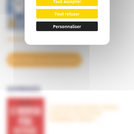
Tout accepter
Tout refuser
Personnaliser
Découvrez tous les BulleS
DÉCOUVREZ NOS ABONNEMENTS
OUVRAGES
Le nouveau péril sectaire, Antivax,
crudivores, écoles Steiner,
évangéliques radicaux…