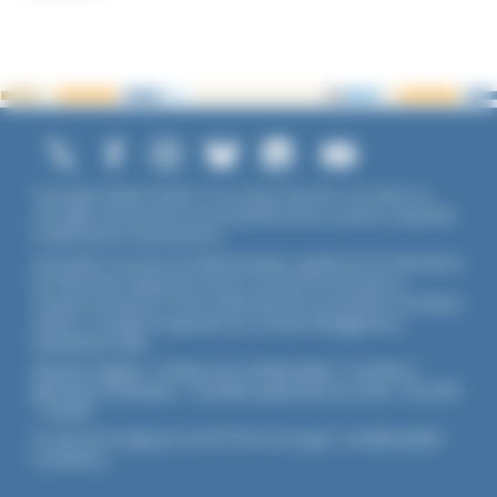
Copyright ©2026 UNADFI. Tous droits réservés. Les textes ou
ouvrages mentionnés sont propriété de leurs auteurs respectifs.
Crédits photos Shutterstock.
Association reconnue d'utilité publique, agréée par les Ministères
de l’Éducation Nationale et de la Jeunesse et des Sports,
membre associé de l'Union Nationale des Associations Familiales
(UNAF). L'Unadfi est signataire du
contrat d'engagement
républicain
(CER)
.
Mentions légales
-
Politique de confidentialité
-
Conditions
générales d'utilisation
-
Conditions générales de vente
-
Flux RSS
-
Cookies
Ce site est protégé par reCAPTCHA de Google :
Confidentialité
-
Conditions
.