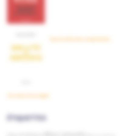
Dans la tête des complotistes
Voir plus d'ouvrages
ÉTIQUETTES
Abus sexuels
Abus de faiblesse
Aide aux victimes