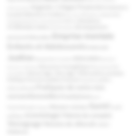
Argents / Litiges Financiers
Atteinte à
Anthroposophie
Atteinte à l’enfant
la santé
Clés pour comprendre
Bien-être
Domaines
Conspirationnisme
Coronavirus/COVID-19
d'infiltration
Développement
Décès
Désinformation
Emprise mentale
Education
personnel
Enfants et Adolescents
Internet
Justice
MIVILUDES
Manipulation mentale
Mormons
Mouvance évangélique
Mouvement Anti-
Mouvance catholique
Phénomène sectaire
Nouvel Age ( New Age )
vaccination
Politique
Pouvoirs publics (France)
Pouvoirs publics
Pratiques de soins non
(International)
conventionnelles
Prosélytisme
psnc
Santé
Réseaux sociaux
Santé
Psychothérapie
Religion
Scientologie
Théorie du complot
publique
Témoignage
Témoins de Jéhovah
UNADFI
Violence