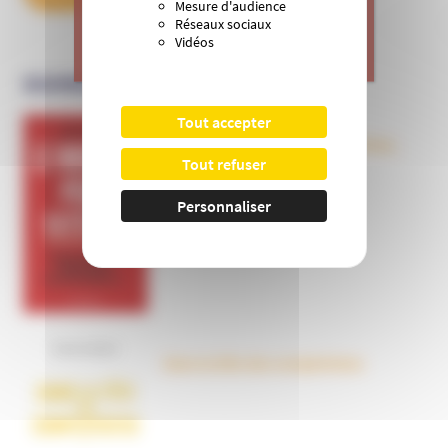
Mesure d'audience
mentale.
Réseaux sociaux
Vidéos
>
Je donne
OUVRAGES
Tout accepter
Le nouveau péril sectaire, Antivax,
Tout refuser
crudivores, écoles Steiner,
évangéliques radicaux…
Personnaliser
Dans la tête des complotistes