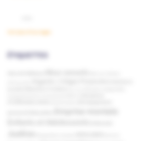
Voir plus d'ouvrages
ÉTIQUETTES
Abus sexuels
Abus de faiblesse
Aide aux victimes
Argents / Litiges Financiers
Atteinte à
Anthroposophie
Atteinte à l’enfant
la santé
Clés pour comprendre
Bien-être
Domaines
Conspirationnisme
Coronavirus/COVID-19
d'infiltration
Développement
Décès
Désinformation
Emprise mentale
Education
personnel
Enfants et Adolescents
Internet
Justice
MIVILUDES
Manipulation mentale
Mormons