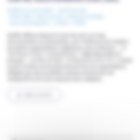
Publié le 11 avril 2023
Corée du Sud
Mots-Clefs :
Abus sexuels
,
Emprise mentale
,
Jesus Morning Star
,
Justice
,
netflix
Netflix diffuse depuis le mois de mars un long
documentaire en huit parties, qui s’intéresse aux leaders
de quatre organisations religieuses sud-coréennes. «
In
The Name of God : A Holy Betrayal
» (déjà disponible en
français : «
Au Nom de Dieu : Les Bourreaux de la Foi
») révèle
la part sombre du fonctionnement de ces organisations
dirigées par des prophètes autoproclamés qui ont
manipulé et mis sous emprise leurs adeptes.
LIRE LA SUITE
Rechercher :