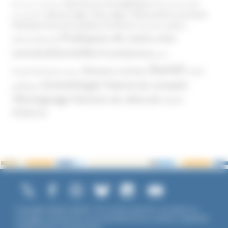
Mouvance évangélique
Mouvement Anti-
Mouvance catholique
Phénomène sectaire
Nouvel Age ( New Age )
vaccination
Politique
Pouvoirs publics (France)
Pouvoirs publics
Pratiques de soins non
(International)
conventionnelles
Prosélytisme
psnc
Santé
Réseaux sociaux
Santé
Psychothérapie
Religion
Scientologie
Théorie du complot
publique
Témoignage
Témoins de Jéhovah
UNADFI
Violence
Copyright ©2026 UNADFI. Tous droits réservés. Les textes ou
ouvrages mentionnés sont propriété de leurs auteurs respectifs.
Crédits photos Shutterstock.