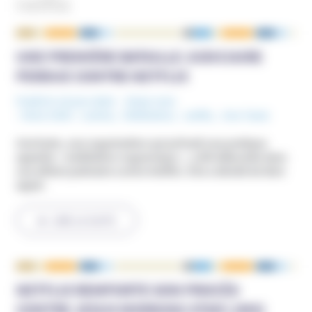
netflix
NOUS ÉCRIRE
UNE PREMIÈRE BATAILLE JUDICIAIRE
PERDUE CONTRE NETFLIX
Publié le 10 juin 2024
Etats-Unis
Mots-Clefs :
Justice
,
Méditation
,
netflix
,
One Taste
OneTaste, une organisation qui prônait une pratique
appelée « méditation orgasmique », a été déboutée dans
une affaire judiciaire contre Netflix. Elle a décidé de faire
appel.
LIRE LA SUITE
NETFLIX REMPORTE SON PROCÈS
CONTRE JESUS MORNING STAR (JMS)