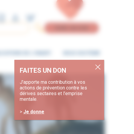
Aller
Aller
à
au
la
contenu
navigation
FAIRE UN DON
ICATIONS DE L’UNADFI
NOUS SOUTENIR
J’apporte ma contribution à vos
actions de prévention contre les
dérives sectaires et l’emprise
mentale.
>
Je donne