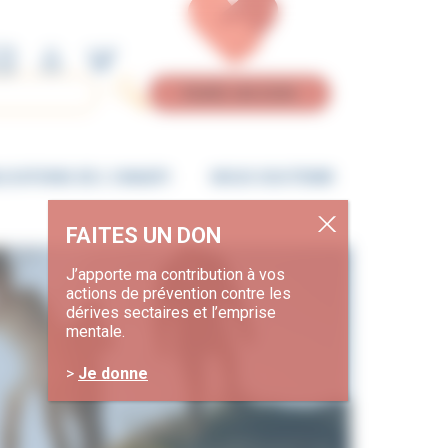
Aller
Aller
à
au
la
contenu
navigation
FAIRE UN DON
ICATIONS DE L’UNADFI
NOUS SOUTENIR
J’apporte ma contribution à vos
actions de prévention contre les
dérives sectaires et l’emprise
mentale.
>
Je donne