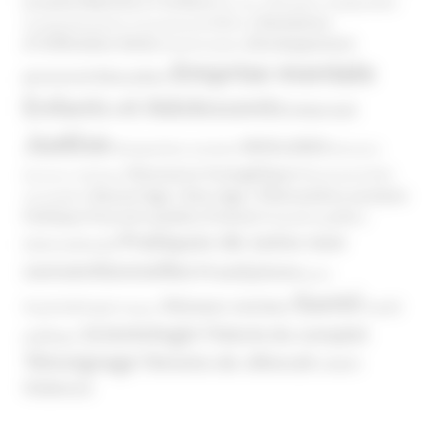
Atteinte à l’enfant
la santé
Clés pour comprendre
Bien-être
Domaines
Conspirationnisme
Coronavirus/COVID-19
d'infiltration
Développement
Décès
Désinformation
Emprise mentale
Education
personnel
Enfants et Adolescents
Internet
Justice
MIVILUDES
Manipulation mentale
Mormons
Mouvance évangélique
Mouvement Anti-
Mouvance catholique
Phénomène sectaire
Nouvel Age ( New Age )
vaccination
Politique
Pouvoirs publics (France)
Pouvoirs publics
Pratiques de soins non
(International)
conventionnelles
Prosélytisme
psnc
Santé
Réseaux sociaux
Santé
Psychothérapie
Religion
Scientologie
Théorie du complot
publique
Témoignage
Témoins de Jéhovah
UNADFI
Violence