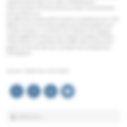
cadenas placés dans son utérus l’empêchaient
d’être enceinte. Il fit mine de les lui retirer et lui demanda
près de 400 euros.
Au début des années 2000, le Gabon comptait plus de 1 300
églises sous le coup d’accusations de viols perpétrés par
certains pasteurs. Le ministre de l’intérieur de l’époque
avait engagé des mesures pour limiter les églises illicites.
Cette mesure n’a pas été suivie d’effet. Elles continuent à
gagner du terrain avec leur corollaire de conséquences
dramatiques.
(Source : Gabon Eco, 14.01.2016)
Navigation
de
l’article
Rechercher :