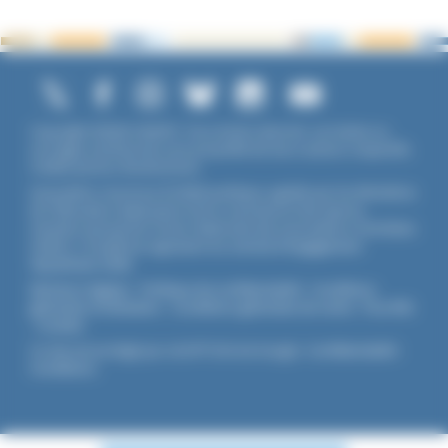
Copyright ©2026 UNADFI. Tous droits réservés. Les textes ou
ouvrages mentionnés sont propriété de leurs auteurs respectifs.
Crédits photos Shutterstock.
Association reconnue d'utilité publique, agréée par les Ministères
de l’Éducation Nationale et de la Jeunesse et des Sports,
membre associé de l'Union Nationale des Associations Familiales
(UNAF). L'Unadfi est signataire du
contrat d'engagement
républicain
(CER)
.
Mentions légales
-
Politique de confidentialité
-
Conditions
générales d'utilisation
-
Conditions générales de vente
-
Flux RSS
-
Cookies
Ce site est protégé par reCAPTCHA de Google :
Confidentialité
-
Conditions
.