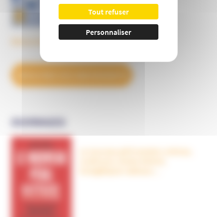
Tout refuser
Personnaliser
Découvrez tous les BulleS
DÉCOUVREZ NOS ABONNEMENTS
OUVRAGES
Le nouveau péril sectaire, Antivax,
crudivores, écoles Steiner,
évangéliques radicaux…