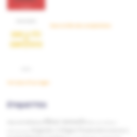
Dans la tête des complotistes
Voir plus d'ouvrages
ÉTIQUETTES
Abus sexuels
Abus de faiblesse
Aide aux victimes
Argents / Litiges Financiers
Atteinte à
Anthroposophie