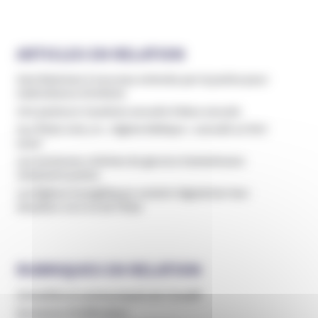
ARTICLES EN RELATION
Sam Bateman à nouveau entendu par la justice pour
maltraitance d’enfants
Une pasteure Vaudoise accusée d’abus sexuels
Aux États-Unis, le « régime biblique » connaît un fort
essor
Les anciennes victimes du gourou Kameshwara
réclament justice
Les Églises évangéliques veulent régulariser leur
situation vis à vis de l’État
RUBRIQUES EN RELATION
Actualités et communiqués de l’Unadfi
Domaines d'infiltration