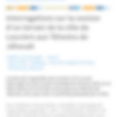
NOUS ÉCRIRE
Interrogations sur la cession
d’un terrain de la ville de
Louviers aux Témoins de
Jéhovah
Publié le 10 mai 2022
France
Mots-Clefs :
Politique
,
Pouvoirs publics (France)
,
Témoins de Jéhovah
Les élus de l’opposition de Louviers (27) se sont
interrogés lors du conseil municipal du 28 mars 2022 sur la
rétrocession d’un terrain communal aux Témoins de
Jéhovah, alors que celui-ci avait été préempté par la ville.
Pour Nolwenn Léostic (EELV), conseillère municipale de
l’opposition du groupe « Unis », le fait que les Témoins de
Jéhovah s’étendent encore semble discutable alors que «