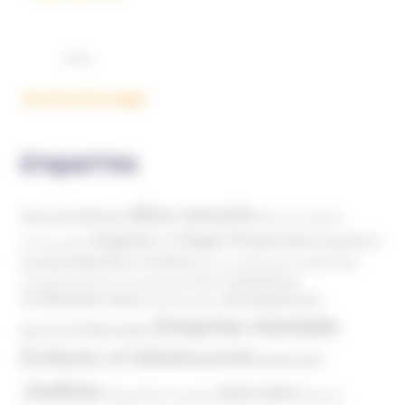
Voir plus d'ouvrages
ÉTIQUETTES
Abus sexuels
Abus de faiblesse
Aide aux victimes
Argents / Litiges Financiers
Atteinte à
Anthroposophie
Atteinte à l’enfant
la santé
Clés pour comprendre
Bien-être
Domaines
Conspirationnisme
Coronavirus/COVID-19
d'infiltration
Développement
Décès
Désinformation
Emprise mentale
Education
personnel
Enfants et Adolescents
Internet
Justice
MIVILUDES
Manipulation mentale
Mormons