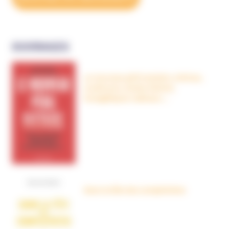
OUVRAGES
Le nouveau péril sectaire, Antivax,
crudivores, écoles Steiner,
évangéliques radicaux…
Dans la tête des complotistes