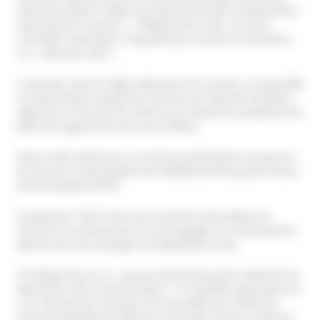
cette association a déjà une emprise foncière extrêmement
importante à Louviers. ». Philippe Brun (SE), un autre
conseiller municipal, s’inquiète que Louviers ne devienne
un « Jéhovah Land ».
Le groupe, dont le siège national est à Louviers, occupe déjà
un vaste espace auquel les Témoins de Jéhovah voulaient
adjoindre un terrain de 1200 m2 sur lequel ils projetaient de
bâtir des logements pour leurs fidèles.
Mais la ville a fait jouer son droit et préemption et acquis le
terrain par l’intermédiaire de l’Établissement public foncier
de Normandie (EPFN).
2
Finalement 776m
de terrain vont être rétrocédés aux
Témoins de Jéhovah qui se sont engagés en contrepartie à
détruire de vieux hangars et à dépolluer le site.
Si Philippe Brun n’a « aucune volonté de porter atteinte à la
liberté de culte et d’association » il s’inquiète cependant car
« les Témoins de Jéhovah sont surveillés par la Mission
interministérielle de vigilance et de lutte contre les dérives