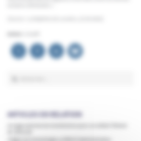
sectaires (Miviludes) ».
(Source : La Dépêche de Louviers, 22.04.2022)
Auteur :
Unadfi
Navigation
de
l’article
Rechercher :
ARTICLES EN RELATION
Un juge autorise les transfusions pour un enfant Témoin
de Jéhovah
L’Église de Scientologie a infiltré l’administration