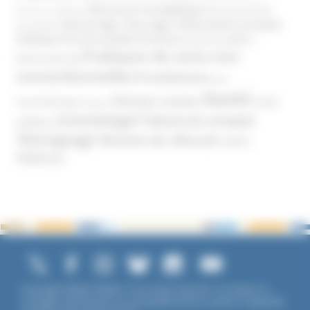
Mouvance évangélique
Mouvement Anti-
Mouvance catholique
Phénomène sectaire
Nouvel Age ( New Age )
vaccination
Politique
Pouvoirs publics (France)
Pouvoirs publics
Pratiques de soins non
(International)
conventionnelles
Prosélytisme
psnc
Santé
Réseaux sociaux
Santé
Psychothérapie
Religion
Scientologie
Théorie du complot
publique
Témoignage
Témoins de Jéhovah
UNADFI
Violence
Copyright ©2026 UNADFI. Tous droits réservés. Les textes ou
ouvrages mentionnés sont propriété de leurs auteurs respectifs.