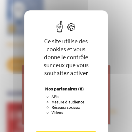
X
Masquer le 
Ce site utilise des
Découvrez tous les BulleS
cookies et vous
donne le contrôle
sur ceux que vous
DÉCOUVREZ NOS ABONNEMENTS
souhaitez activer
J’apporte ma contribution à vos
Nos partenaires
(8)
OUVRAGES
actions de prévention contre les
APIs
dérives sectaires et l’emprise
Mesure d'audience
mentale.
Réseaux sociaux
Le nouveau péril sectaire, Antivax,
Vidéos
>
Je donne
crudivores, écoles Steiner,
évangéliques radicaux…