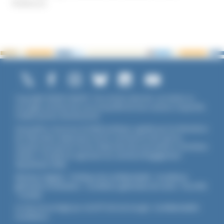
Violence
Copyright ©2026 UNADFI. Tous droits réservés. Les textes ou
ouvrages mentionnés sont propriété de leurs auteurs respectifs.
Crédits photos Shutterstock.
Association reconnue d'utilité publique, agréée par les Ministères
de l’Éducation Nationale et de la Jeunesse et des Sports,
membre associé de l'Union Nationale des Associations Familiales
(UNAF). L'Unadfi est signataire du
contrat d'engagement
républicain
(CER)
.
Mentions légales
-
Politique de confidentialité
-
Conditions
générales d'utilisation
-
Conditions générales de vente
-
Flux RSS
-
Cookies
Ce site est protégé par reCAPTCHA de Google :
Confidentialité
-
Conditions
.