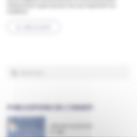
intéressé par le gain que par ceux qui respectent ces
traditions
.
LIRE LA SUITE
Rechercher :
PUBLICATIONS DE L’UNADFI
Informer et prévenir
N° 169