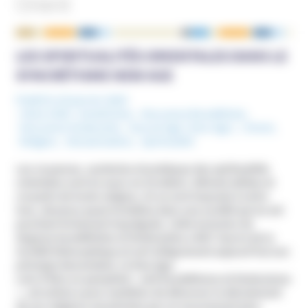
Orient
NOUS ÉCRIRE
LES SPIRITUALITÉS ORIENTALES DANS LE
SYNCRÉTISME NEW AGE
Publié le 23 janvier 2025
Mots-Clefs :
Esotérisme
,
Mouvance Bouddhiste
,
Mouvance hindouiste
,
Nouvel Age ( New Age )
,
Orient
,
Religion
,
Sécularisation
,
Spiritualité
Les croyances, symboles et pratiques des spiritualités
orientales sont en essor en Occident. Attirant athées et
croyants de toute religion, ils se sont imposés à notre
insu, devenus quasi invisibles dans une société qui en est
pourtant fortement imprégnée. Cette inclusion de
dogmes bouddhistes et hindouistes a été l’œuvre de la
Société théosophique et sert allègrement aujourd’hui son
principal descendant, le New Age.
Loin d’être un pamphlet « anti bouddhisme et hindouisme
», cet article a pour ambition de dénoncer le dévoiement
de ces religions ancestrales par un mouvement plus