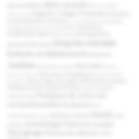
Abus sexuels
Abus de faiblesse
Aide aux victimes
Argents / Litiges Financiers
Atteinte à
Anthroposophie
Atteinte à l’enfant
la santé
Clés pour comprendre
Bien-être
Domaines
Conspirationnisme
Coronavirus/COVID-19
d'infiltration
Développement
Décès
Désinformation
Emprise mentale
Education
personnel
Enfants et Adolescents
Internet
Justice
MIVILUDES
Manipulation mentale
Mormons
Mouvance évangélique
Mouvement Anti-
Mouvance catholique
Phénomène sectaire
Nouvel Age ( New Age )
vaccination
Politique
Pouvoirs publics (France)
Pouvoirs publics
Pratiques de soins non
(International)
conventionnelles
Prosélytisme
psnc
Santé
Réseaux sociaux
Santé
Psychothérapie
Religion
Scientologie
Théorie du complot
publique
Témoignage
Témoins de Jéhovah
UNADFI