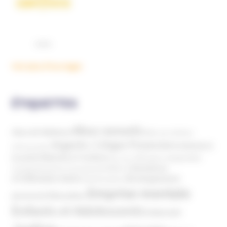
Voir plus d'ouvrages
ÉTIQUETTES
Abus sexuels
Abus de faiblesse
Aide aux victimes
Argents / Litiges Financiers
Atteinte à
Anthroposophie
Atteinte à l’enfant
la santé
Clés pour comprendre
Bien-être
Domaines
Conspirationnisme
Coronavirus/COVID-19
d'infiltration
Développement
Décès
Désinformation
Emprise mentale
Education
personnel
Enfants et Adolescents
Internet