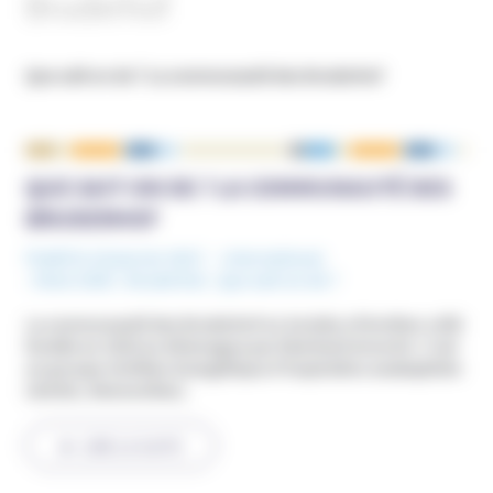
Bruderhof
NOUS ÉCRIRE
Que sait-on de ? La communauté des Bruderhof
QUE SAIT-ON DE ? LA COMMUNAUTÉ DES
BRUDERHOF
Publié le 10 janvier 2017
International
Mots-Clefs :
Bruderhof
,
Que sait-on de ?
La communauté des Bruderhof ou Society of brother a été
fondée en 1920 en Allemagne par Eberhard Arnorld. C’est
un groupe chrétien évangélique d’inspiration anabaptiste
(Amish, Mennonites).
LIRE LA SUITE