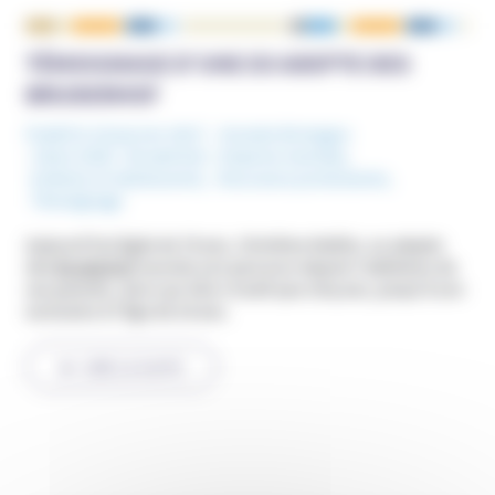
TÉMOIGNAGE D’UNE EX ADEPTE DES
BRUDERHOF
Publié le 10 janvier 2017
Grande-Bretagne
Mots-Clefs :
Bruderhof
,
Emprise mentale
,
Enfants et Adolescents
,
Mouvance protestante
,
Témoignage
Aujourd’hui âgée de 78 ans, Christine Mathis, ex adepte
des
Bruderhof
raconte son parcours depuis l’adhésion de
ses parents, alors qu’elle n’avait que cinq ans, jusqu’à son
exclusion à l’âge de 24 ans.
LIRE LA SUITE