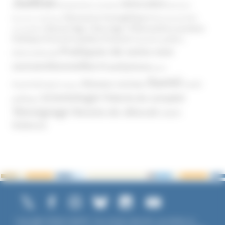
Justice
MIVILUDES
Manipulation mentale
Mormons
Mouvance évangélique
Mouvement Anti-
Mouvance catholique
Phénomène sectaire
Nouvel Age ( New Age )
vaccination
Politique
Pouvoirs publics (France)
Pouvoirs publics
Pratiques de soins non
(International)
conventionnelles
Prosélytisme
psnc
Santé
Réseaux sociaux
Santé
Psychothérapie
Religion
Scientologie
Théorie du complot
publique
Témoignage
Témoins de Jéhovah
UNADFI
Violence
Copyright ©2026 UNADFI. Tous droits réservés. Les textes ou