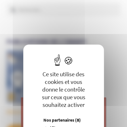
Rechercher :
PUBLICATIONS DE L’UNADFI
X
Masquer le 
Informer et prévenir
N° 169
Ce site utilise des
cookies et vous
donne le contrôle
sur ceux que vous
souhaitez activer
Découvrez tous les BulleS
J’apporte ma contribution à vos
Nos partenaires
(8)
actions de prévention contre les