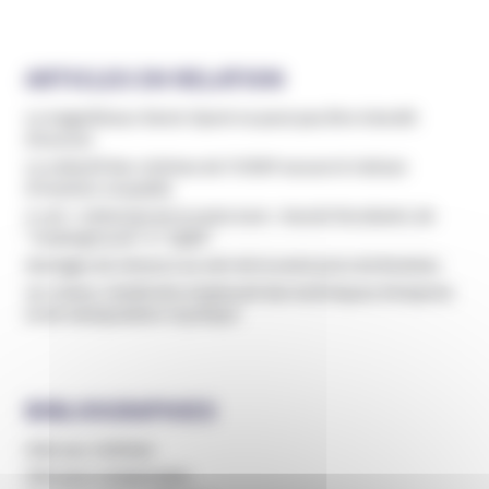
ARTICLES EN RELATION
Le magnétiseur Denis Vipret ne peut pas être interdit
d’exercer
Le collectif des victimes de l’ICRSP accuse le Vatican
d’inaction coupable
A voir : L’attentat de la secte Aum - Haruki Murakami, de
"Underground" à "1Q84"
Mariages de mineurs au sein de la secte juive de Bratslav
Un violeur récidiviste employait des techniques d’emprise
et de manipulation mystique
BIBLIOGRAPHIES
Aide aux victimes
Clés pour comprendre