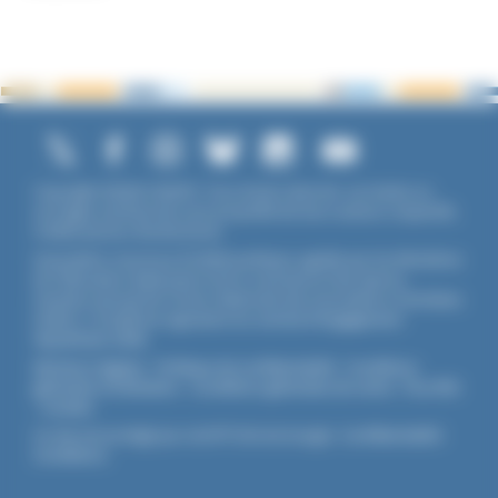
Copyright ©2026 UNADFI. Tous droits réservés. Les textes ou
ouvrages mentionnés sont propriété de leurs auteurs respectifs.
Crédits photos Shutterstock.
Association reconnue d'utilité publique, agréée par les Ministères
de l’Éducation Nationale et de la Jeunesse et des Sports,
membre associé de l'Union Nationale des Associations Familiales
(UNAF). L'Unadfi est signataire du
contrat d'engagement
républicain
(CER)
.
Mentions légales
-
Politique de confidentialité
-
Conditions
générales d'utilisation
-
Conditions générales de vente
-
Flux RSS
-
Cookies
Ce site est protégé par reCAPTCHA de Google :
Confidentialité
-
Conditions
.