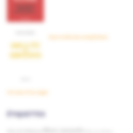
Dans la tête des complotistes
Voir plus d'ouvrages
ÉTIQUETTES
Abus sexuels
Abus de faiblesse
Aide aux victimes