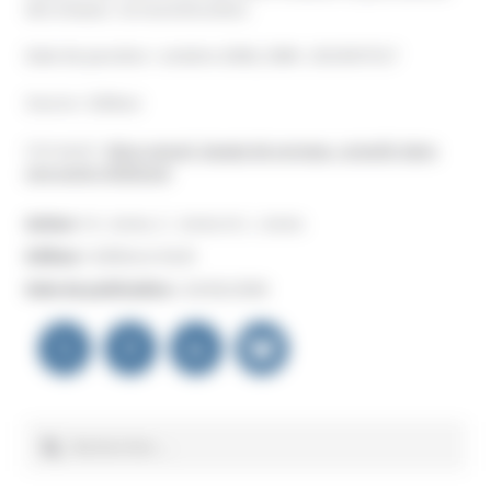
des travaux : la reconstruction.
Date de parution : octobre 2008, ISBN : 2915957517
Source : Editeur
Lire aussi :
Abus sexuel, lavage de cerveau : grandir dans
une secte religieuse
Auteur :
K. Jones, C. Jones et J. Jones
Editeur :
Editions K & B
Date de publication :
24/06/2008
Navigation
de
l’article
Rechercher :