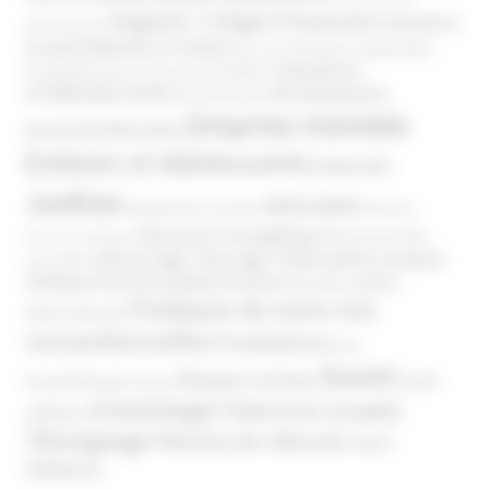
Argents / Litiges Financiers
Atteinte à
Anthroposophie
Atteinte à l’enfant
la santé
Clés pour comprendre
Bien-être
Domaines
Conspirationnisme
Coronavirus/COVID-19
d'infiltration
Développement
Décès
Désinformation
Emprise mentale
Education
personnel
Enfants et Adolescents
Internet
Justice
MIVILUDES
Manipulation mentale
Mormons
Mouvance évangélique
Mouvement Anti-
Mouvance catholique
Phénomène sectaire
Nouvel Age ( New Age )
vaccination
Politique
Pouvoirs publics (France)
Pouvoirs publics
Pratiques de soins non
(International)
conventionnelles
Prosélytisme
psnc
Santé
Réseaux sociaux
Santé
Psychothérapie
Religion
Scientologie
Théorie du complot
publique
Témoignage
Témoins de Jéhovah
UNADFI
Violence