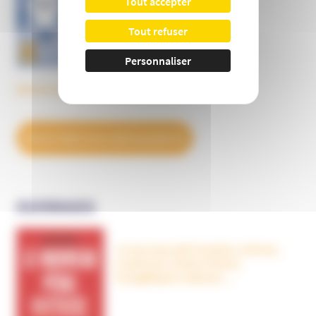
Tout accepter
Tout refuser
Personnaliser
Découvrez tous les BulleS
DÉCOUVREZ NOS ABONNEMENTS
OUVRAGES
Le nouveau péril sectaire, Antivax,
crudivores, écoles Steiner,
évangéliques radicaux…