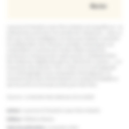
Laurence D’Hondt et Jean-Pierre Martin ont enquêté sur « la
solitude des profs face à la montée de l’islamisme ». Dans ce
livre qui remue la Belgique, les deux journalistes racontent
la multiplication des menaces verbales et physiques, les
contestations ouvertes de certains élèves quand les
professeurs évoquent des sujets qui leur semblaient être
des évidences (égalité des genres, liberté de croyance…), et
la pression des parents. Pour ce faire, ils se sont appuyés
sur le témoignage d’une soixantaine d’enseignants. Ils
montrent ainsi que l’école devient un champ de bataille et
que les profs ne sont pas armés pour faire face.
(Source : Le Monde International, 20.12.2024)
Auteur :
Laurence D’Hondt et Jean-Pierre Martin
Editeur :
Éditions Racine
Date de publication :
novembre 2024