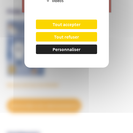
Vidéos
>
Je donne
PUBLICATIONS DE L’UNADFI
Tout accepter
Informer et prévenir
N° 169
Tout refuser
Personnaliser
Découvrez tous les BulleS
DÉCOUVREZ NOS ABONNEMENTS