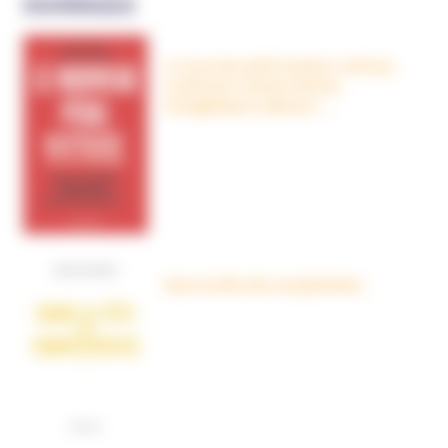
OUVRAGES
Le nouveau péril sectaire, Antivax,
crudivores, écoles Steiner,
évangéliques radicaux…
Dans la tête des complotistes