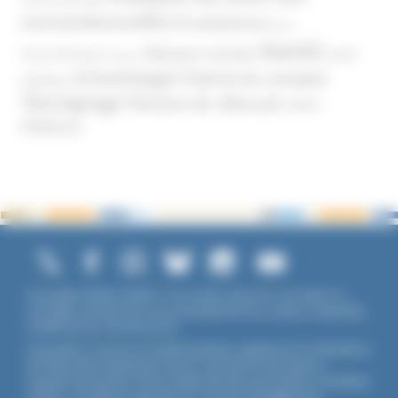
conventionnelles
Prosélytisme
psnc
Santé
Réseaux sociaux
Santé
Psychothérapie
Religion
Scientologie
Théorie du complot
publique
Témoignage
Témoins de Jéhovah
UNADFI
Violence
Copyright ©2026 UNADFI. Tous droits réservés. Les textes ou
ouvrages mentionnés sont propriété de leurs auteurs respectifs.
Crédits photos Shutterstock.
Association reconnue d'utilité publique, agréée par les Ministères
de l’Éducation Nationale et de la Jeunesse et des Sports,
membre associé de l'Union Nationale des Associations Familiales
(UNAF). L'Unadfi est signataire du
contrat d'engagement