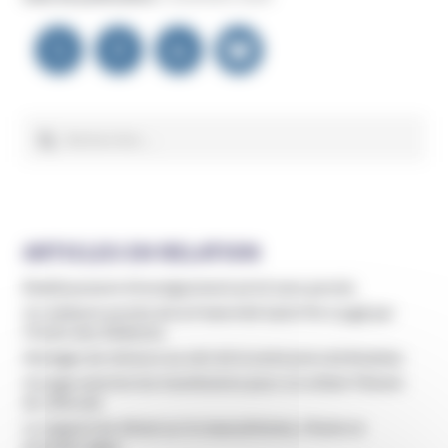
Navigation
de
l’article
Rechercher :
ARTICLES EN RELATION
Établissement d’enseignement privé sans permis
Un médecin proche de la Fraternité Saint Pie X jugé par
l’Ordre des Médecins
Mariages de mineurs au sein de la secte juive de Bratslav
Un juge autorise les transfusions pour un enfant Témoin
de Jéhovah
Le rapport du Sénat sur le masculinisme, l’école en
première ligne