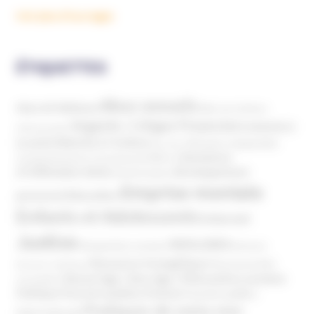
Voir plus d'ouvrages
ÉTIQUETTES
Abus sexuels
Abus de faiblesse
Aide aux victimes
Argents / Litiges Financiers
Atteinte à
Anthroposophie
Atteinte à l’enfant
la santé
Clés pour comprendre
Bien-être
Domaines
Conspirationnisme
Coronavirus/COVID-19
d'infiltration
Développement
Décès
Désinformation
Emprise mentale
Education
personnel
Enfants et Adolescents
Internet
Justice
MIVILUDES
Manipulation mentale
Mormons
Mouvance évangélique
Mouvement Anti-
Mouvance catholique
Phénomène sectaire
Nouvel Age ( New Age )
vaccination
Politique
Pouvoirs publics (France)
Pouvoirs publics
Pratiques de soins non
(International)