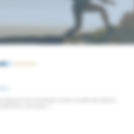
idéos
t attaquée à la Scientologie à travers un petit clip-sketch à
nelle de la « Neurotoly »…