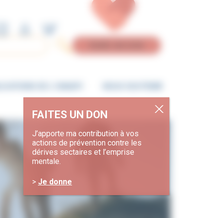
Aller
Aller
à
au
la
contenu
navigation
FAIRE UN DON
ICATIONS DE L’UNADFI
NOUS SOUTENIR
J’apporte ma contribution à vos
actions de prévention contre les
dérives sectaires et l’emprise
mentale.
>
Je donne