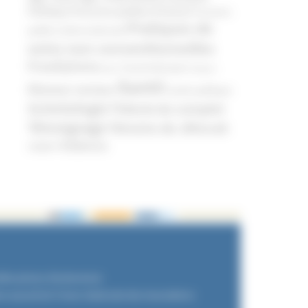
Politique
Pouvoirs publics (France)
Pouvoirs
Pratiques de
publics (International)
soins non conventionnelles
Prosélytisme
psnc
Psychothérapie
Religion
Santé
Réseaux sociaux
Santé publique
Scientologie
Théorie du complot
Témoignage
Témoins de Jéhovah
Violence
UNADFI
dits photos Shutterstock.
re associé de l'Union Nationale des Associations