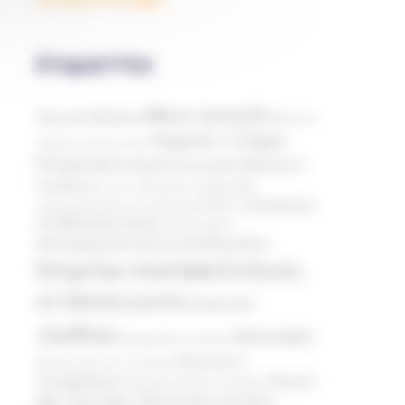
ÉTIQUETTES
Abus sexuels
Abus de faiblesse
Aide aux
Argents / Litiges
victimes
Anthroposophie
Financiers
Atteinte à
Atteinte à la santé
l’enfant
Clés pour comprendre
Bien-être
Domaines
Conspirationnisme
Coronavirus/COVID-19
d'infiltration
Décès
Désinformation
Education
Développement personnel
Emprise mentale
Enfants
et Adolescents
Internet
Justice
MIVILUDES
Manipulation mentale
Mouvance
Mormons
Mouvance catholique
évangélique
Nouvel
Mouvement Anti-vaccination
Phénomène sectaire
Age ( New Age )