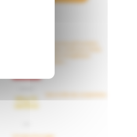
OUVRAGES
Le nouveau péril sectaire,
Antivax, crudivores, écoles
Steiner, évangéliques
radicaux…
Dans la tête des complotistes
Voir plus d'ouvrages