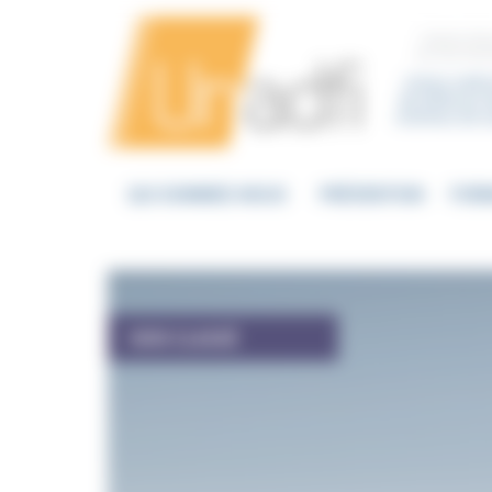
Panneau de gestion des cookies
Centre d’a
sur les mou
Union natio
de Défense d
victimes de s
QUI SOMMES NOUS
PRÉVENTION
FOR
NON CLASSÉ