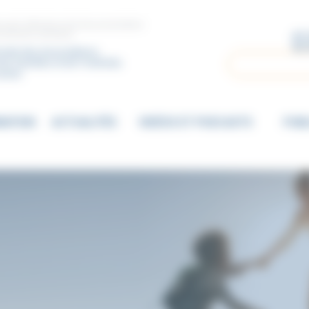
ccueil, d’étude et de documentation
vements sectaires
nale des Associations
Rechercher
es Familles et de l’Individu
ectes
MATION
ACTUALITÉS
VIDÉOS ET PODCASTS
PUBL