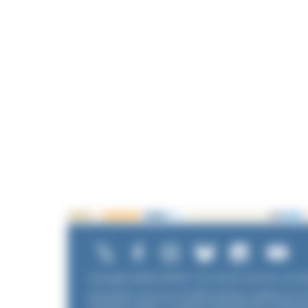
Copyright ©2026 UNADFI. Tous droits réservés. Les te
Association reconnue d'utilité publique, agréée par l
Familiales (UNAF). L'Unadfi est signataire du
contrat d