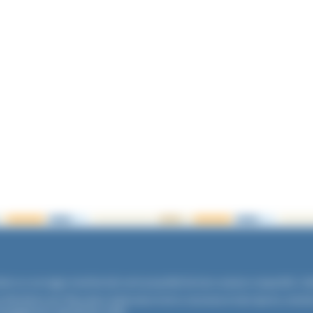
xtes ou ouvrages mentionnés sont propriété de leurs auteurs respectifs. Cré
es Ministères de l’Éducation Nationale et de la Jeunesse et des Sports, memb
'engagement républicain
(CER)
.