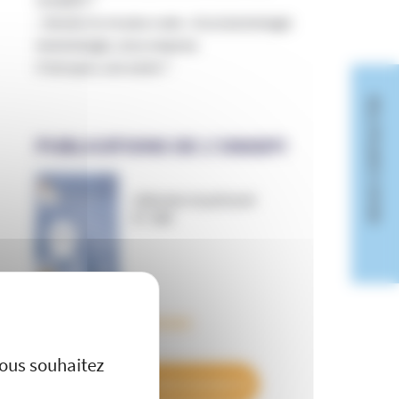
« Rendre la vie plus rude » à la Scientologie
Scientologie, sous emprise
C'est quoi, une secte ?
NOUS CONTACTER
PUBLICATIONS DE L’UNADFI
Informer et prévenir
N° 169
X
Masquer le bandeau des co
Découvrez tous les BulleS
vous souhaitez
DÉCOUVREZ NOS ABONNEMENTS