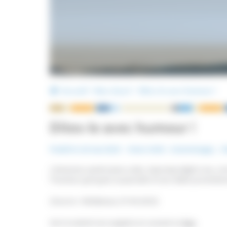
Accueil
Non classé
Dites-le avec humour !
Dites-le avec humour !
Publié le 18 mai 2015
Mots-Clefs :
Scientologie
,
V
L’émission américaine culte, Saturday Night Live, s’es
l’humour grinçant, la parodie d’une vidéo promotion
(Source : Meltybuzz, 07.04.2015)
Voir le sketch (en anglais) en suivant ce
lien
.