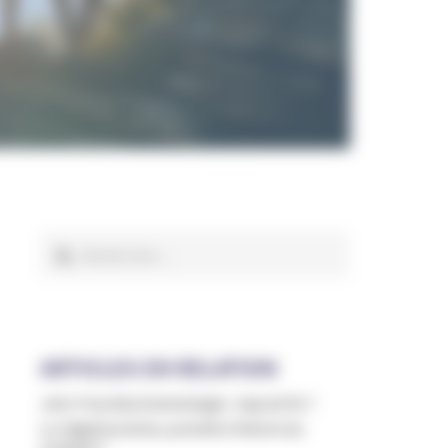
Rechercher :
ARTICLES EN RELATION
John Travolta/Scientologie : clap de fin ?
Le négationnisme, première théorie du
complot ?