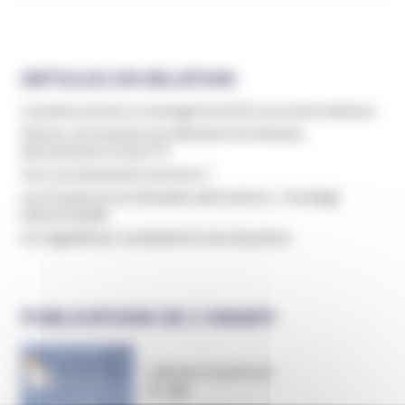
ARTICLES EN RELATION
La justice annule un mariage forcé lié à une secte indienne
Mascus, les hommes qui détestent les femmes,
documentaire France TV
Vers une dissolution de Moon ?
Les Français et les thérapies alternatives // Sondage
Odoxa/Unadfi
Un magnétiseur condamné à 4 ans de prison
PUBLICATIONS DE L’UNADFI
Informer et prévenir
N° 169