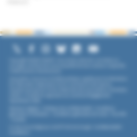
Violence
Copyright ©2026 UNADFI. Tous droits réservés. Les textes ou
ouvrages mentionnés sont propriété de leurs auteurs respectifs.
Crédits photos Shutterstock.
Association reconnue d'utilité publique, agréée par les Ministères
de l’Éducation Nationale et de la Jeunesse et des Sports,
membre associé de l'Union Nationale des Associations Familiales
(UNAF). L'Unadfi est signataire du
contrat d'engagement
républicain
(CER)
.
Mentions légales
-
Politique de confidentialité
-
Conditions
générales d'utilisation
-
Conditions générales de vente
-
Flux RSS
-
Cookies
Ce site est protégé par reCAPTCHA de Google :
Confidentialité
-
Conditions
.