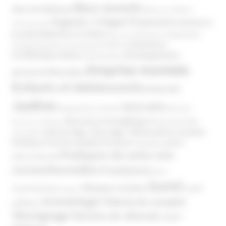
Abus sexuels
Abus de faiblesse
Aide aux victimes
Argents / Litiges Financiers
Atteinte à
Anthroposophie
Atteinte à l’enfant
la santé
Clés pour comprendre
Bien-être
Domaines
Conspirationnisme
Coronavirus/COVID-19
d'infiltration
Développement
Décès
Désinformation
Emprise mentale
Education
personnel
Enfants et Adolescents
Internet
Justice
MIVILUDES
Manipulation mentale
Mormons
Mouvance évangélique
Mouvement Anti-
Mouvance catholique
Phénomène sectaire
Nouvel Age ( New Age )
vaccination
Politique
Pouvoirs publics (France)
Pouvoirs publics
Pratiques de soins non
(International)
conventionnelles
Prosélytisme
psnc
Santé
Réseaux sociaux
Santé
Psychothérapie
Religion
Scientologie
Théorie du complot
publique
Témoignage
Témoins de Jéhovah
UNADFI