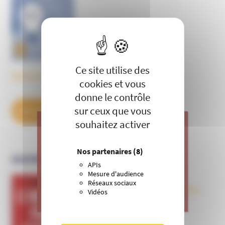
X
Masquer le 
Ce site utilise des
Découvrez tous les BulleS
cookies et vous
donne le contrôle
sur ceux que vous
DÉCOUVREZ NOS ABONNEMENTS
souhaitez activer
J’apporte ma contribution à vos
Nos partenaires
(8)
OUVRAGES
actions de prévention contre les
APIs
dérives sectaires et l’emprise
Mesure d'audience
mentale.
Réseaux sociaux
Le nouveau péril sectaire, Antivax,
Vidéos
>
Je donne
crudivores, écoles Steiner,
évangéliques radicaux…