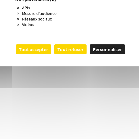
APIs
Mesure d'audience
Réseaux sociaux
Vidéos
Tout accepter
Tout refuser
Personnaliser