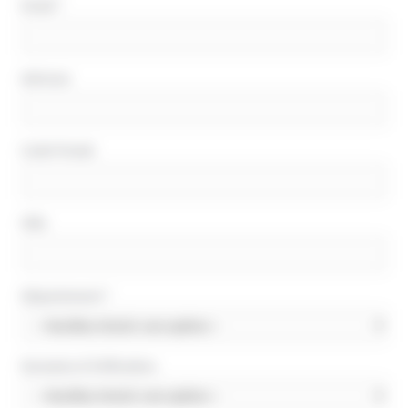
Email
*
Adresse
Code Postal
Ville
Département
*
Domaine d’infiltration