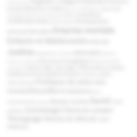
Argents / Litiges Financiers
Atteinte à
Anthroposophie
Atteinte à l’enfant
la santé
Clés pour comprendre
Bien-être
Domaines
Conspirationnisme
Coronavirus/COVID-19
d'infiltration
Développement
Décès
Désinformation
Emprise mentale
Education
personnel
Enfants et Adolescents
Internet
Justice
MIVILUDES
Manipulation mentale
Mormons
Mouvance évangélique
Mouvement Anti-
Mouvance catholique
Phénomène sectaire
Nouvel Age ( New Age )
vaccination
Politique
Pouvoirs publics (France)
Pouvoirs publics
Pratiques de soins non
(International)
conventionnelles
Prosélytisme
psnc
Santé
Réseaux sociaux
Santé
Psychothérapie
Religion
Scientologie
Théorie du complot
publique
Témoignage
Témoins de Jéhovah
UNADFI
Violence