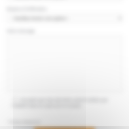
Moyens d’infiltration
Votre message
J’accepte que mes données soient traitées par
l’UNADFI dans le cadre de ce contact.
* Champs obligatoires