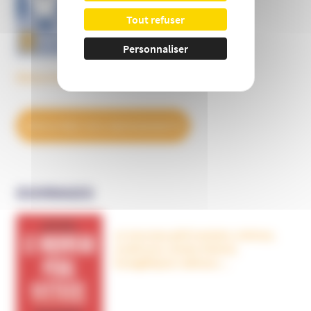
Tout refuser
Personnaliser
Découvrez tous les BulleS
DÉCOUVREZ NOS ABONNEMENTS
OUVRAGES
Le nouveau péril sectaire, Antivax,
crudivores, écoles Steiner,
évangéliques radicaux…