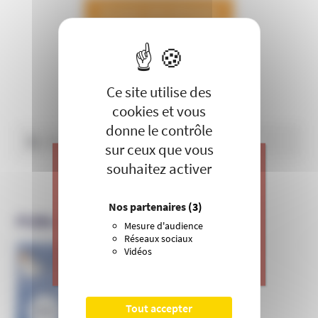
X
Masquer le 
Ce site utilise des
cookies et vous
donne le contrôle
Rechercher :
sur ceux que vous
souhaitez activer
J’apporte ma contribution à vos
Nos partenaires
(3)
actions de prévention contre les
PUBLICATIONS DE L’UNADFI
dérives sectaires et l’emprise
Mesure d'audience
mentale.
Réseaux sociaux
Vidéos
Informer et prévenir
>
Je donne
N° 169
Tout accepter