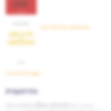
Dans la tête des complotistes
Voir plus d'ouvrages
ÉTIQUETTES
Abus sexuels
Abus de faiblesse
Aide aux victimes