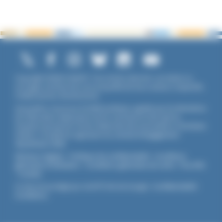
Copyright ©2026 UNADFI. Tous droits réservés. Les textes ou
ouvrages mentionnés sont propriété de leurs auteurs respectifs.
Crédits photos Shutterstock.
Association reconnue d'utilité publique, agréée par les Ministères
de l’Éducation Nationale et de la Jeunesse et des Sports,
membre associé de l'Union Nationale des Associations Familiales
(UNAF). L'Unadfi est signataire du
contrat d'engagement
républicain
(CER)
.
Mentions légales
-
Politique de confidentialité
-
Conditions
générales d'utilisation
-
Conditions générales de vente
-
Flux RSS
-
Cookies
Ce site est protégé par reCAPTCHA de Google :
Confidentialité
-
Conditions
.