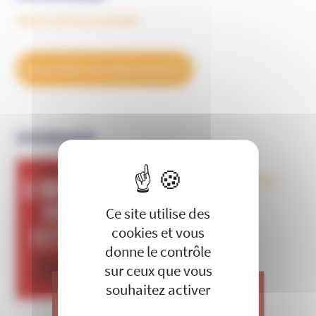
Découvrez tous les BulleS
DÉCOUVREZ NOS ABONNEMENTS
OUVRAGES
X
Masquer le 
Le nouveau péril sectaire, Antivax,
crudivores, écoles Steiner,
évangéliques radicaux…
Ce site utilise des
cookies et vous
donne le contrôle
sur ceux que vous
souhaitez activer