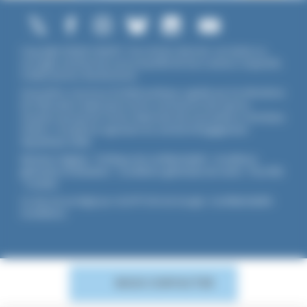
Copyright ©2026 UNADFI. Tous droits réservés. Les textes ou
ouvrages mentionnés sont propriété de leurs auteurs respectifs.
Crédits photos Shutterstock.
Association reconnue d'utilité publique, agréée par les Ministères
de l’Éducation Nationale et de la Jeunesse et des Sports,
membre associé de l'Union Nationale des Associations Familiales
(UNAF). L'Unadfi est signataire du
contrat d'engagement
républicain
(CER)
.
Mentions légales
-
Politique de confidentialité
-
Conditions
générales d'utilisation
-
Conditions générales de vente
-
Flux RSS
-
Cookies
Ce site est protégé par reCAPTCHA de Google :
Confidentialité
-
Conditions
.
NOUS CONTACTER