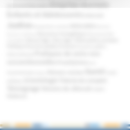
Emprise mentale
Education
personnel
Enfants et Adolescents
Internet
Justice
MIVILUDES
Manipulation mentale
Mormons
Mouvance évangélique
Mouvement Anti-
Mouvance catholique
Phénomène sectaire
Nouvel Age ( New Age )
vaccination
Politique
Pouvoirs publics (France)
Pouvoirs publics
Pratiques de soins non
(International)
conventionnelles
Prosélytisme
psnc
Santé
Réseaux sociaux
Santé
Psychothérapie
Religion
Scientologie
Théorie du complot
publique
Témoignage
Témoins de Jéhovah
UNADFI
Violence