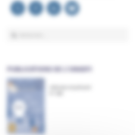
Navigation
de
NOUS ÉCRIRE
l’article
Rechercher :
PUBLICATIONS DE L’UNADFI
Informer et prévenir
N° 169