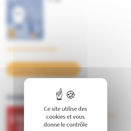
Découvrez tous les BulleS
DÉCOUVREZ NOS ABONNEMENTS
X
Masquer le 
OUVRAGES
Ce site utilise des
Le nouveau péril sectaire, Antivax,
cookies et vous
crudivores, écoles Steiner,
donne le contrôle
évangéliques radicaux…