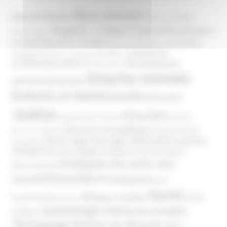
Abus sexuels
Abus de faiblesse
Aide aux victimes
Argents / Litiges Financiers
Atteinte à
Anthroposophie
Atteinte à l’enfant
la santé
Clés pour comprendre
Bien-être
Domaines
Conspirationnisme
Coronavirus/COVID-19
d'infiltration
Développement
Décès
Désinformation
Emprise mentale
Education
personnel
Enfants et Adolescents
Internet
Justice
MIVILUDES
Manipulation mentale
Mormons
Mouvance évangélique
Mouvement Anti-
Mouvance catholique
Phénomène sectaire
Nouvel Age ( New Age )
vaccination
Politique
Pouvoirs publics (France)
Pouvoirs publics
Pratiques de soins non
(International)
conventionnelles
Prosélytisme
psnc
Santé
Réseaux sociaux
Santé
Psychothérapie
Religion
Scientologie
Théorie du complot
publique
Témoignage
Témoins de Jéhovah
UNADFI