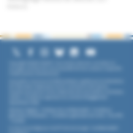
Violence
Copyright ©2026 UNADFI. Tous droits réservés. Les textes ou
ouvrages mentionnés sont propriété de leurs auteurs respectifs.
Crédits photos Shutterstock.
Association reconnue d'utilité publique, agréée par les Ministères
de l’Éducation Nationale et de la Jeunesse et des Sports,
membre associé de l'Union Nationale des Associations Familiales
(UNAF). L'Unadfi est signataire du
contrat d'engagement
républicain
(CER)
.
Mentions légales
-
Politique de confidentialité
-
Conditions
générales d'utilisation
-
Conditions générales de vente
-
Flux RSS
-
Cookies
Ce site est protégé par reCAPTCHA de Google :
Confidentialité
-