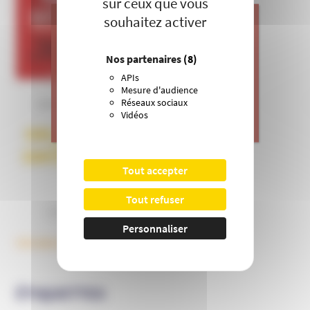
sur ceux que vous
souhaitez activer
J’apporte ma contribution à vos
Nos partenaires
(8)
actions de prévention contre les
APIs
dérives sectaires et l’emprise
Mesure d'audience
mentale.
Réseaux sociaux
Dans la tête des complotistes
Vidéos
>
Je donne
Tout accepter
Tout refuser
Personnaliser
Voir plus d'ouvrages
ÉTIQUETTES