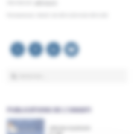
Site internet :
adfi-lyon.fr
NOUS ÉCRIRE
Permanences : Mardi : de 10h à 12h et de 14h à 16h
Navigation
de
l’article
Rechercher :
PUBLICATIONS DE L’UNADFI
Informer et prévenir
N° 169