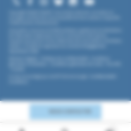
Copyright ©2026 UNADFI. Tous droits réservés. Les textes ou
ouvrages mentionnés sont propriété de leurs auteurs respectifs.
Crédits photos Shutterstock.
Association reconnue d'utilité publique, agréée par les Ministères
de l’Éducation Nationale et de la Jeunesse et des Sports,
membre associé de l'Union Nationale des Associations Familiales
(UNAF). L'Unadfi est signataire du
contrat d'engagement
républicain
(CER)
.
Mentions légales
-
Politique de confidentialité
-
Conditions
générales d'utilisation
-
Conditions générales de vente
-
Flux RSS
-
Cookies
Ce site est protégé par reCAPTCHA de Google :
Confidentialité
-
Conditions
.
NOUS CONTACTER
0