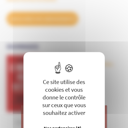
DÉCOUVREZ NOS ABONNEMENTS
OUVRAGES
X
Masquer le 
Le nouveau péril sectaire, Antivax,
crudivores, écoles Steiner,
évangéliques radicaux…
Ce site utilise des
cookies et vous
donne le contrôle
sur ceux que vous
souhaitez activer
Dans la tête des complotistes
J’apporte ma contribution à vos