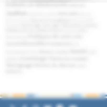
Enfants et Adolescents
Internet
Justice
MIVILUDES
Manipulation mentale
Mormons
Mouvance évangélique
Mouvement Anti-
Mouvance catholique
Phénomène sectaire
Nouvel Age ( New Age )
vaccination
Politique
Pouvoirs publics (France)
Pouvoirs publics
Pratiques de soins non
(International)
conventionnelles
Prosélytisme
psnc
Santé
Réseaux sociaux
Santé
Psychothérapie
Religion
Scientologie
Théorie du complot
publique
Témoignage
Témoins de Jéhovah
UNADFI
Violence