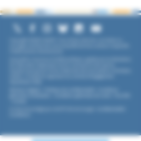
Copyright ©2026 UNADFI. Tous droits réservés. Les textes ou
ouvrages mentionnés sont propriété de leurs auteurs respectifs.
Crédits photos Shutterstock.
Association reconnue d'utilité publique, agréée par les Ministères
de l’Éducation Nationale et de la Jeunesse et des Sports,
membre associé de l'Union Nationale des Associations Familiales
(UNAF). L'Unadfi est signataire du
contrat d'engagement
républicain
(CER)
.
Mentions légales
-
Politique de confidentialité
-
Conditions
générales d'utilisation
-
Conditions générales de vente
-
Flux RSS
-
Cookies
Ce site est protégé par reCAPTCHA de Google :
Confidentialité
-
Conditions
.