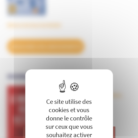
Découvrez tous les BulleS
DÉCOUVREZ NOS ABONNEMENTS
OUVRAGES
X
Masquer le 
Le nouveau péril sectaire, Antivax,
Ce site utilise des
crudivores, écoles Steiner,
évangéliques radicaux…
cookies et vous
donne le contrôle
sur ceux que vous
souhaitez activer