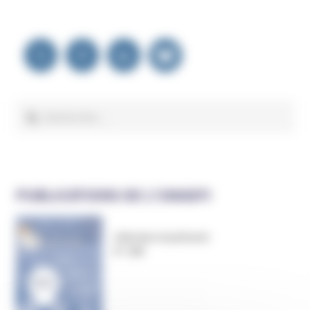
NOUS ÉCRIRE
Navigation
de
l’article
Rechercher :
PUBLICATIONS DE L’UNADFI
Informer et prévenir
N° 169