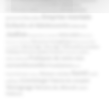
Bien-être
Domaines
Conspirationnisme
Coronavirus/COVID-19
d'infiltration
Développement
Décès
Désinformation
Emprise mentale
Education
personnel
Enfants et Adolescents
Internet
Justice
MIVILUDES
Manipulation mentale
Mormons
Mouvance évangélique
Mouvement Anti-
Mouvance catholique
Phénomène sectaire
Nouvel Age ( New Age )
vaccination
Politique
Pouvoirs publics (France)
Pouvoirs publics
Pratiques de soins non
(International)
conventionnelles
Prosélytisme
psnc
Santé
Réseaux sociaux
Santé
Psychothérapie
Religion
Scientologie
Théorie du complot
publique
Témoignage
Témoins de Jéhovah
UNADFI
Violence